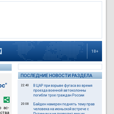
18+
ПОСЛЕДНИЕ НОВОСТИ РАЗДЕЛА
ос"
22:40
В ЦАР при взрыве фугаса во время
проезда военной автоколонны
погибли трое граждан России
20:08
Байден намерен поднять тему прав
 ас-
человека на июньской встрече с
ства
Путиным и не позволит ему их