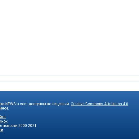
йта NEWSru.com доступны по лицензии:
Creative Commons Attribution 4.0
 иное.
йта
инок
е новости
2000-2021
ти