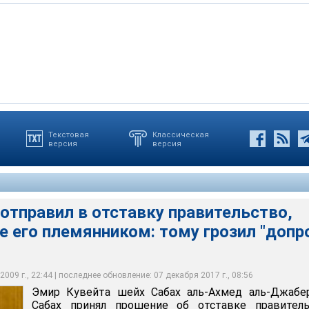
Текстовая
Классическая
версия
версия
Сабах аль-Ахмед аль-Джабер ас-Сабах принял прошение об
ства страны. Об этом сообщает ИТАР-ТАСС со ссылкой на
елевидение страны
отправил в отставку правительство,
 его племянником: тому грозил "допр
009 г., 22:44 | последнее обновление: 07 декабря 2017 г., 08:56
Эмир Кувейта шейх Сабах аль-Ахмед аль-Джабер
Сабах принял прошение об отставке правитель