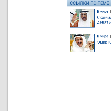
ССЫЛКИ ПО ТЕМЕ
В мире
Сконча
девять
В мире
Эмир К