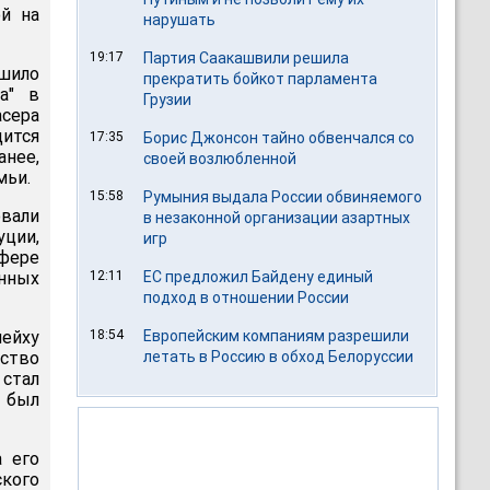
й на
нарушать
19:17
Партия Саакашвили решила
шило
прекратить бойкот парламента
а" в
Грузии
сера
ится
17:35
Борис Джонсон тайно обвенчался со
анее,
своей возлюбленной
мьи.
15:58
Румыния выдала России обвиняемого
овали
в незаконной организации азартных
ции,
игр
фере
нных
12:11
ЕС предложил Байдену единый
подход в отношении России
шейху
18:54
Европейским компаниям разрешили
ьство
летать в Россию в обход Белоруссии
стал
 был
 его
ского