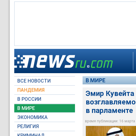
Эмир Кувейта шейх 
отставке правитель
государственное т
В МИРЕ
ВСЕ НОВОСТИ
Reuters
ПАНДЕМИЯ
Эмир Кувейта 
В РОССИИ
возглавляемое
В МИРЕ
в парламенте
ЭКОНОМИКА
время публикации: 16 марта 2
РЕЛИГИЯ
КРИМИНАЛ