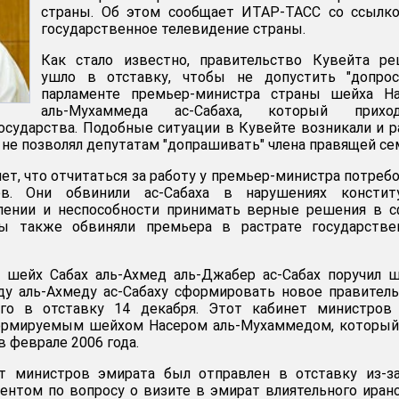
страны. Об этом сообщает ИТАР-ТАСС со ссылко
государственное телевидение страны.
Как стало известно, правительство Кувейта ре
ушло в отставку, чтобы не допустить "допрос
парламенте премьер-министра страны шейха На
аль-Мухаммеда ас-Сабаха, который приход
осударства. Подобные ситуации в Кувейте возникали и р
 не позволял депутатам "допрашивать" члена правящей се
ет, что отчитаться за работу у премьер-министра потреб
ев. Они обвинили ас-Сабаха в нарушениях конститу
лении и неспособности принимать верные решения в с
ты также обвиняли премьера в растрате государстве
а шейх Сабах аль-Ахмед аль-Джабер ас-Сабах поручил 
ду аль-Ахмеду ас-Сабаху сформировать новое правител
го в отставку 14 декабря. Этот кабинет министров 
ормируемым шейхом Насером аль-Мухаммедом, который
 феврале 2006 года.
 министров эмирата был отправлен в отставку из-за
ментом по вопросу о визите в эмират влиятельного иран