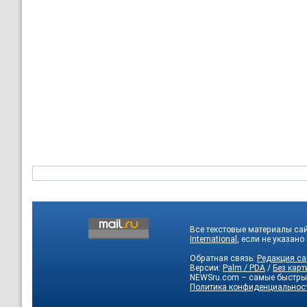
Все текстовые материалы са
International
, если не указано
Обратная связь:
Редакция са
Версии:
Palm / PDA
/
Без карт
NEWSru.com – самые быстры
Политика конфиденциальнос