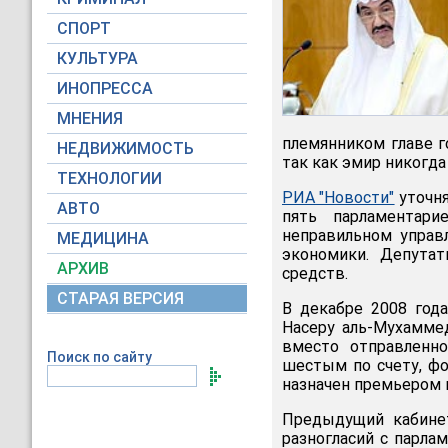
СПОРТ
КУЛЬТУРА
ИНОПРЕССА
МНЕНИЯ
племянником главе г
НЕДВИЖИМОСТЬ
так как эмир никогда
ТЕХНОЛОГИИ
РИА "Новости"
уточня
АВТО
пять парламентари
неправильном управ
МЕДИЦИНА
экономики. Депута
АРХИВ
средств.
СТАРАЯ ВЕРСИЯ
В декабре 2008 год
Насеру аль-Мухамме
вместо отправленно
Поиск по сайту
шестым по счету, ф
назначен премьером в
Предыдущий кабинет
разногласий с парла