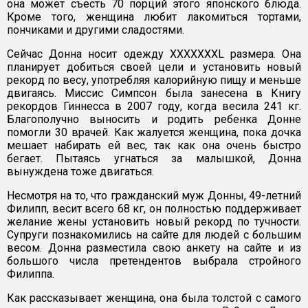
она может съесть 70 порций этого японского блюда.
Кроме того, женщина любит лакомиться тортами,
пончиками и другими сладостями.
Сейчас Донна носит одежду XXXXXXXL размера. Она
планирует добиться своей цели и установить новый
рекорд по весу, употребляя калорийную пищу и меньше
двигаясь. Миссис Симпсон была занесена в Книгу
рекордов Гиннесса в 2007 году, когда весила 241 кг.
Благополучно выносить и родить ребенка Донне
помогли 30 врачей. Как жалуется женщина, пока дочка
мешает набирать ей вес, так как она очень быстро
бегает. Пытаясь угнаться за малышкой, Донна
вынуждена тоже двигаться.
Несмотря на то, что гражданский муж Донны, 49-летний
Филипп, весит всего 68 кг, он полностью поддерживает
желание жены установить новый рекорд по тучности.
Супруги познакомились на сайте для людей с большим
весом. Донна разместила свою анкету на сайте и из
большого числа претендентов выбрала стройного
Филиппа.
Как рассказывает женщина, она была толстой с самого