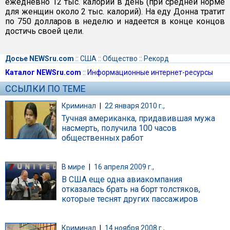
ежедневно 12 тыс. калорий в день (при средней норме
для женщин около 2 тыс. калорий). На еду Донна тратит
по 750 долларов в неделю и надеется в конце концов
достичь своей цели.
Досье NEWSru.com
::
США
::
Общество
::
Рекорд
Каталог NEWSru.com
::
Информационные интернет-ресурсы
ССЫЛКИ ПО ТЕМЕ
Криминал
|
22 января 2010 г.,
Тучная американка, придавившая мужа
насмерть, получила 100 часов
общественных работ
В мире
|
16 апреля 2009 г.,
В США еще одна авиакомпания
отказалась брать на борт толстяков,
которые теснят других пассажиров
Криминал
|
14 ноября 2008 г.,