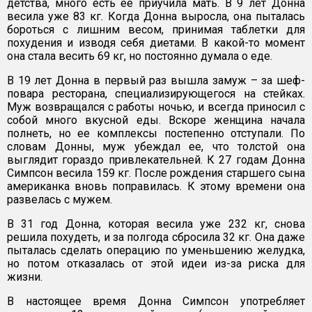
детства, много есть ее приучила мать. В 9 лет Донна
весила уже 83 кг. Когда Донна выросла, она пыталась
бороться с лишним весом, принимая таблетки для
похудения и изводя себя диетами. В какой-то момент
она стала весить 69 кг, но постоянно думала о еде.
В 19 лет Донна в первый раз вышла замуж – за шеф-
повара ресторана, специализирующегося на стейках.
Муж возвращался с работы ночью, и всегда приносил с
собой много вкусной еды. Вскоре женщина начала
полнеть, но ее комплексы постепенно отступали. По
словам Донны, муж убеждал ее, что толстой она
выглядит гораздо привлекательней. К 27 годам Донна
Симпсон весила 159 кг. После рождения старшего сына
американка вновь поправилась. К этому времени она
развелась с мужем.
В 31 год Донна, которая весила уже 232 кг, снова
решила похудеть, и за полгода сбросила 32 кг. Она даже
пыталась сделать операцию по уменьшению желудка,
но потом отказалась от этой идеи из-за риска для
жизни.
В настоящее время Донна Симпсон употребляет