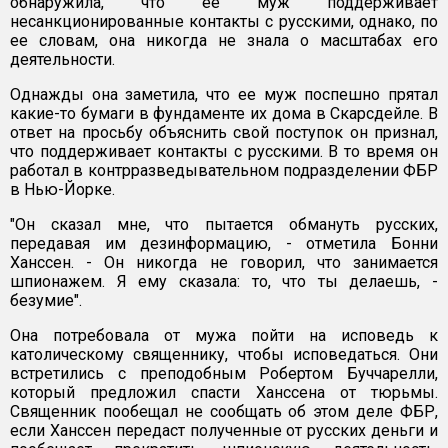
обнаружила, что ее муж поддерживает
несанкционированные контакты с русскими, однако, по
ее словам, она никогда не знала о масштабах его
деятельности.
Однажды она заметила, что ее муж поспешно прятал
какие-то бумаги в фундаменте их дома в Скарсдейле. В
ответ на просьбу объяснить свой поступок он признал,
что поддерживает контакты с русскими. В то время он
работал в контрразведывательном подразделении ФБР
в Нью-Йорке.
"Он сказал мне, что пытается обмануть русских,
передавая им дезинформацию, - отметила Бонни
Ханссен. - Он никогда не говорил, что занимается
шпионажем. Я ему сказала: то, что ты делаешь, -
безумие".
Она потребовала от мужа пойти на исповедь к
католическому священнику, чтобы исповедаться. Они
встретились с преподобным Робертом Буччарелли,
который предложил спасти Ханссена от тюрьмы.
Священник пообещал не сообщать об этом деле ФБР,
если Ханссен передаст полученные от русских деньги и