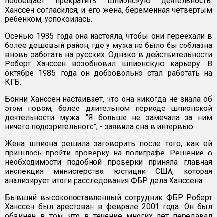
пообещает прекратить шпионскую деятельность.
Ханссен согласился, и его жена, беременная четвертым
ребенком, успокоилась.
Осенью 1985 года она настояла, чтобы они переехали в
более дешевый район, где у мужа не было бы соблазна
вновь работать на русских. Однако в действительности
Роберт Ханссен возобновил шпионскую карьеру. В
октябре 1985 года он добровольно стал работать на
КГБ.
Бонни Ханссен настаивает, что она никогда не знала об
этом новом, более длительном периоде шпионской
деятельности мужа. "Я больше не замечала за ним
ничего подозрительного", - заявила она в интервью.
Жена шпиона решила заговорить после того, как ей
пришлось пройти проверку на полиграфе. Решение о
необходимости подобной проверки приняла главная
инспекция министерства юстиции США, которая
анализирует итоги расследования ФБР дела Ханссена.
Бывший высокопоставленный сотрудник ФБР Роберт
Ханссен был арестован в феврале 2001 года. Он был
обвинен в том, что в течение многих лет передавал