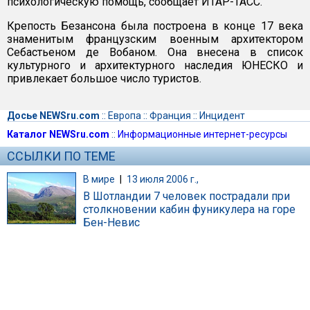
психологическую помощь, сообщает ИТАР-ТАСС.
Крепость Безансона была построена в конце 17 века
знаменитым французским военным архитектором
Себастьеном де Вобаном. Она внесена в список
культурного и архитектурного наследия ЮНЕСКО и
привлекает большое число туристов.
Досье NEWSru.com
::
Европа
::
Франция
::
Инцидент
Каталог NEWSru.com
::
Информационные интернет-ресурсы
ССЫЛКИ ПО ТЕМЕ
В мире
|
13 июля 2006 г.,
В Шотландии 7 человек пострадали при
столкновении кабин фуникулера на горе
Бен-Невис