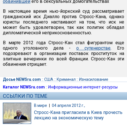
обвинившей
его в сексуальных домогательствах
В настоящее время нью-йоркский суд рассматривает
гражданский иск Диалло против Стросс-Кана, однако
юристы последнего настаивают на том, что иск не
может быть удовлетворен, так как политик обладал
дипломатической неприкосновенностью.
В марте 2012 года Стросс-Кан стал фигурантом еще
одного уголовного дела -
о сутенерстве
. Его
подозревают в организации поставок проституток на
элитные вечеринки по всей Франции. Стросс-Кан эти
обвинения отрицает.
Досье NEWSru.com
::
США
::
Криминал
::
Изнасилование
Каталог NEWSru.com
::
Информационные интернет-ресурсы
ССЫЛКИ ПО ТЕМЕ
В мире
|
04 апреля 2012 г.,
Стросс-Кана пригласили в Киев прочесть
лекцию на экономическую тему