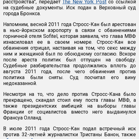
расстройства", передает
The New York Post
со ссылкой
на судебные документы. Иск подан в Верховный суд
города Бронкса.
Напомним, весной 2011 года Стросс-Кан был арестован
в нью-йоркском аэропорту в связи с обвинениями
горничной отеля Sofitel, которая заявила, что глава МВФ
изнасиловал ее в своем номере. Стросс-Кан все
обвинения отрицал, настаивая на том, что секс между
ним и женщиной был по обоюдному согласию. Вскоре
после ареста политик был отпущен на свободу.
Судебные разбирательства продолжались вплоть до
августа 2011 года, после чего обвинения против
политика были сняты. Суд посчитал его вину
недоказанной.
Несмотря на то, что дело против Стросс-Кана было
прекращено, скандал стоил ему поста главы МВФ, а
также президентских амбиций: на выборы главы
Франции от социалистов вместо него выдвинулся
Франсуа Олланд.
В июле 2011 года Стросс-Кан подал встречный иск
против 32-летней журналистки Тристаны Банон, также