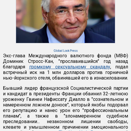
Global Look Press
Экс-глава Международного валютного фонда (МВФ)
Доминик Стросс-Кан, "прославившийся" год назад
благодаря
громкому сексуальному скандалу
, подал
встречный иск на 1 млн долларов против горничной
нью-йоркского отеля, обвинявшей его в изнасиловании.
Бывший лидер французской Социалистической партии
и кандидат в президенты Франции обвинил 32-летнюю
уроженку Гвинеи Нафиссату Диалло в "сознательном и
намеренном ложном доносе", который якобы подорвал
его репутацию и нанес урон его "профессиональным
планам", а также в "злонамеренном судебном
преследовании... незаконном лишении свободы,
клевете и умышленном причинении эмоционального