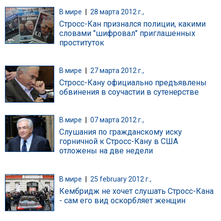
В мире
|
28 марта 2012 г.,
Стросс-Кан признался полиции, какими
словами "шифровал" приглашенных
проституток
В мире
|
27 марта 2012 г.,
Стросс-Кану официально предъявлены
обвинения в соучастии в сутенерстве
В мире
|
07 марта 2012 г.,
Слушания по гражданскому иску
горничной к Стросс-Кану в США
отложены на две недели
В мире
|
25 february 2012 г.,
Кембридж не хочет слушать Стросс-Кана
- сам его вид оскорбляет женщин