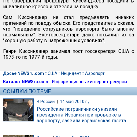
По завершении процедуры Киссинджера посадили в
инвалидное кресло и отвезли на посадку.
Сам Киссинджер не стал предъявлять никаких
претензий по поводу обыска. Его представитель сказал,
что "поведение сотрудников аэропорта было вполне
нормальным". Экс-госсекретарь даже похвалил их за
"хорошую работу в напряженных условиях".
Генри Киссинджер занимал пост госсекретаря США с
1973-го по 1977-й годы.
Досье NEWSru.com
::
США
::
Инцидент
::
Аэропорт
Каталог NEWSru.com
::
Информационные интернет-ресурсы
ССЫЛКИ ПО ТЕМЕ
В России
|
14 мая 2010 г.,
Российские пограничники унизили
президента Израиля при проверке в
аэропорту, заявила израильская газета