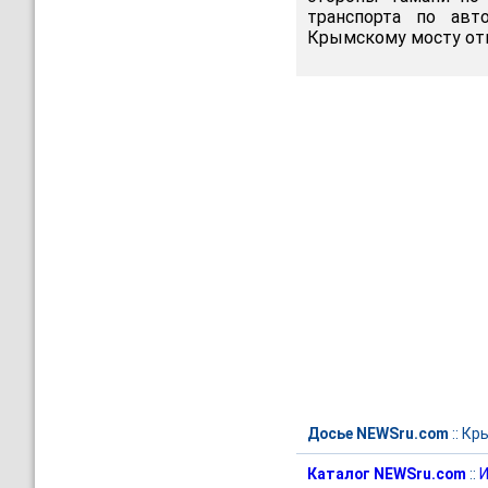
транспорта по авт
Крымскому мосту отк
Досье NEWSru.com
::
Кр
Каталог NEWSru.com
::
И