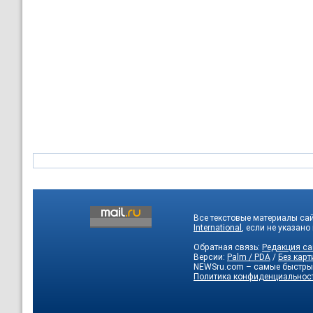
Все текстовые материалы са
International
, если не указано
Обратная связь:
Редакция са
Версии:
Palm / PDA
/
Без карт
NEWSru.com – самые быстры
Политика конфиденциальнос