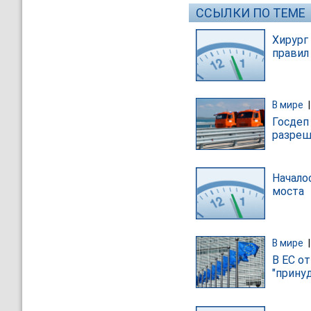
ССЫЛКИ ПО ТЕМЕ
Хирург
правил
В мире
Госдеп
разреш
Начало
моста
В мире
В ЕС о
"прину