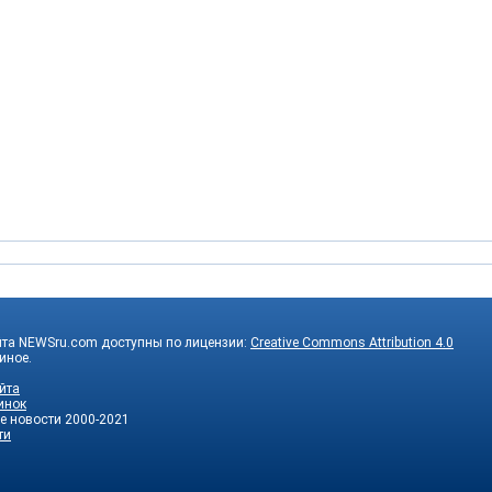
йта NEWSru.com доступны по лицензии:
Creative Commons Attribution 4.0
 иное.
йта
инок
е новости
2000-2021
ти