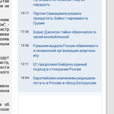
рытие
нарушать
ли не
.
19:17
Партия Саакашвили решила
прекратить бойкот парламента
оннаж
Грузии
е", -
истр
17:35
Борис Джонсон тайно обвенчался со
иеве
своей возлюбленной
олив
иным
15:58
Румыния выдала России обвиняемого
в незаконной организации азартных
игр
будут
истр,
12:11
ЕС предложил Байдену единый
ести
подход в отношении России
ского
18:54
Европейским компаниям разрешили
летать в Россию в обход Белоруссии
тивно
нска
а об
вское