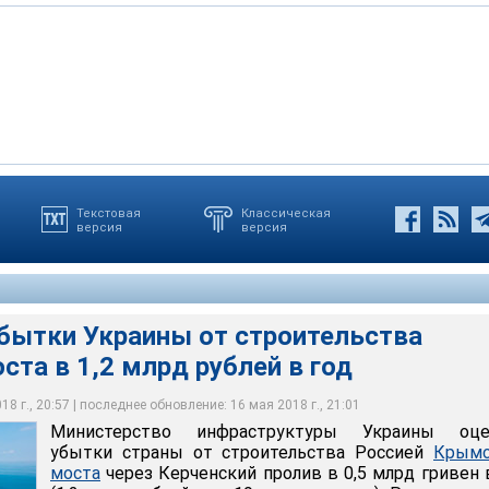
Текстовая
Классическая
версия
версия
ение по автодорожной части Крымского моста, 16 мая 2018
ение по автодорожной части Крымского моста, 16 мая 2018
алий Тимкив
ксей Мальгавко
убытки Украины от строительства
та в 1,2 млрд рублей в год
8 г., 20:57 | последнее обновление: 16 мая 2018 г., 21:01
Министерство инфраструктуры Украины оце
убытки страны от строительства Россией
Крымс
моста
через Керченский пролив в 0,5 млрд гривен 