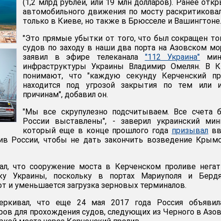
(1,2 млрд рублей, или 19 млн долларов). Ранее отк
автомобильного движения по мосту раскритикова
только в Киеве, но также в Брюсселе и Вашингтоне
"Это прямые убытки от того, что был сокращен т
судов по заходу в наши два порта на Азовском мор
заявил в эфире телеканала
"112 Украина"
мин
инфраструктуры Украины Владимир Омелян. В К
понимают, что "каждую секунду Керченский пр
находится под угрозой закрытия по тем или 
причинам", добавил он.
"Мы все скрупулезно подсчитываем. Все счета 
России выставлены", - заверил украинский мин
который еще в конце прошлого года
призывал
вв
ив России, чтобы не дать закончить возведение Крым
ал, что сооружение моста в Керченском проливе нега
ку Украины, поскольку в портах Мариуполя и Бердя
от и уменьшается загрузка зерновых терминалов.
еркивал, что еще 24 мая 2017 года Россия объявил
ров для прохождения судов, следующих из Черного в Азо