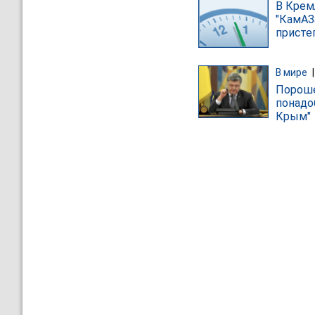
В Крем
"КамАЗ
присте
В мире
Пороше
понадо
Крым"