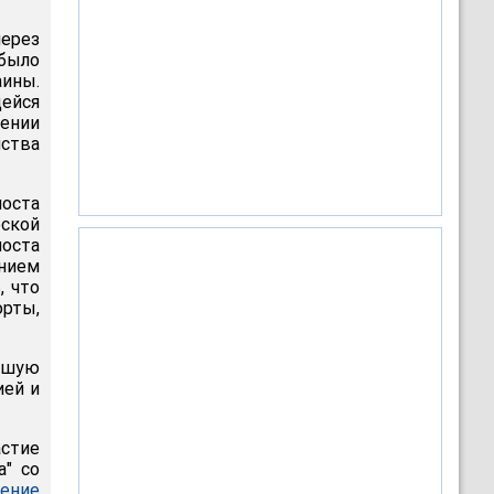
ерез
было
аины.
ейся
лении
ства
оста
ской
моста
нием
, что
орты,
ейшую
ией и
астие
а" со
ение