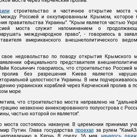
аркой моста через Керченский пролив.
дили
строительство и частичное открытие моста ч
 "между Россией и оккупированным Крымом, которое 
ния правительства Украины". "Крым является частью Укр
ссией моста служит напоминанием о продолжающ
нарушать международное право", - говорилось в заяв
ставителя американского внешнеполитического ведом
, свое недовольство по поводу открытия Крымского м
аявлении официального представителя внешнеполитиче
йи Косьянчич говорилось, что строительство Россией 
 пролив без разрешения Киева является наруше
иториальной целостности Украины. В нем подчеркивалось
ению украинских кораблей через Керченский пролив в п
ком море.
етила, что строительство моста направлено на "дальн
грацию незаконно аннексированного полуострова с Росс
ины, частью которой он является".
 моста состоялось накануне. В церемонии принимал уч
мир Путин. Глава государства
проехал
за рулем "КамАЗ
направлению в Керчь. В среду, 16 мая,
началось движ