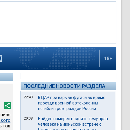
18+
ПОСЛЕДНИЕ НОВОСТИ РАЗДЕЛА
22:40
В ЦАР при взрыве фугаса во время
проезда военной автоколонны
погибли трое граждан России
нило
20:08
Байден намерен поднять тему прав
кого
человека на июньской встрече с
в год
Путиным и не позволит ему их