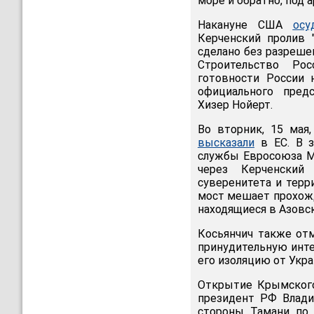
море и обратно, под 
Накануне США
осу
Керченский пролив
сделано без разреше
Строительство Ро
готовности России 
официального пред
Хизер Нойерт.
Во вторник, 15 мая
высказали
в ЕС. В з
службы Евросоюза Ма
через Керченский
суверенитета и терр
мост мешает прохожд
находящиеся в Азовс
Косьянчич также отм
принудительную инте
его изоляцию от Укра
Открытие Крымского
президент РФ Влади
стороны Тамани по 