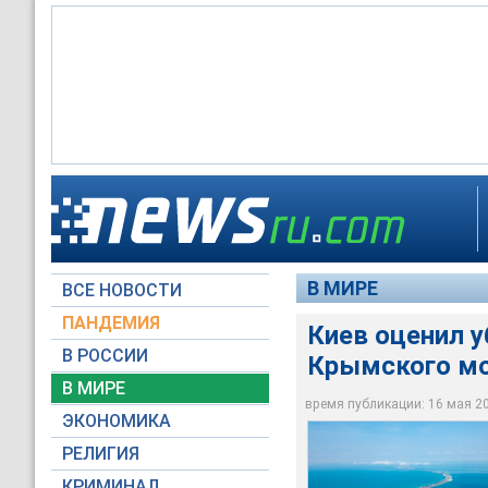
Автомобильное движ
Автомобильное движ
года
года
В МИРЕ
ВСЕ НОВОСТИ
©РИА Новости / Вит
©РИА Новости / Але
ПАНДЕМИЯ
Киев оценил 
В РОССИИ
Крымского мос
В МИРЕ
время публикации: 16 мая 201
ЭКОНОМИКА
РЕЛИГИЯ
КРИМИНАЛ