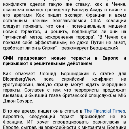
конфликте сделал такую же ставку, как в Чечне,
оказывая помощь президенту Башару Асаду в войне с
его врагами. Как пишет эксперт, Франции и всем
остальным членам возглавляемой США коалиции
следует признать, что они - потенциальные мишени
новых терактов, и решить, подпишутся ли они на
"путинский метод искоренения террора". "В Чечне он
показал себя эффективным, но даже Путин не знает,
сработает ли он в Сирии", - резюмирует Бершидский.
СМИ предрекают новые теракты в Европе и
призывают к решительным действиям
Как отмечает Леонид Бершидский в статье для
BloombergView, пока сирийский конфликт не
урегулирован, любую страну могут ждать очередные
теракты. Согласен с тем, что террористы продолжат
вылазки, и бывший глава британской спецслужбы MI6
Джон Соуэрс.
В то же время, пишет он в статье в
The Financial Times
,
вероятно, следующий теракт произойдет не во
Франции. ИГ хочет спровоцировать разногласия в
Европе, сыграв на враждебности к мигрантам. Боевики