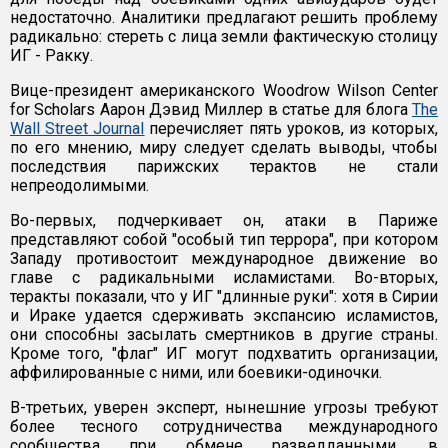
недостаточно. Аналитики предлагают решить проблему
радикально: стереть с лица земли фактическую столицу
ИГ - Ракку.
Вице-президент американского Woodrow Wilson Center
for Scholars Аарон Дэвид Миллер в статье для блога
The
Wall Street Journal
перечисляет пять уроков, из которых,
по его мнению, миру следует сделать выводы, чтобы
последствия парижских терактов не стали
непреодолимыми.
Во-первых, подчеркивает он, атаки в Париже
представляют собой "особый тип террора", при котором
Западу противостоит международное движение во
главе с радикальными исламистами. Во-вторых,
теракты показали, что у ИГ "длинные руки": хотя в Сирии
и Ираке удается сдерживать экспансию исламистов,
они способны засылать смертников в другие страны.
Кроме того, "флаг" ИГ могут подхватить организации,
аффилированные с ними, или боевики-одиночки.
В-третьих, уверен эксперт, нынешние угрозы требуют
более тесного сотрудничества международного
сообщества при обмене разведданными, в