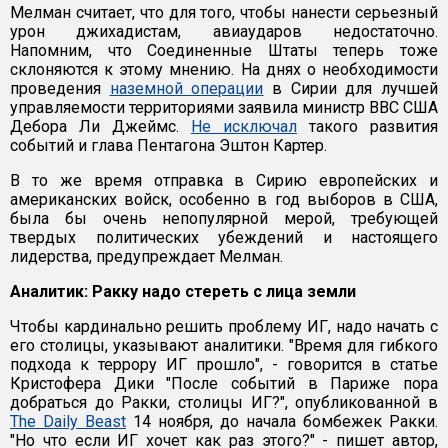
Мелман считает, что для того, чтобы нанести серьезный
урон джихадистам, авиаударов недостаточно.
Напомним, что Соединенные Штаты теперь тоже
склоняются к этому мнению. На днях о необходимости
проведения
наземной операции
в Сирии для лучшей
управляемости территориями заявила министр ВВС США
Дебора Ли Джеймс.
Не исключал
такого развития
событий и глава Пентагона Эштон Картер.
В то же время отправка в Сирию европейских и
американских войск, особенно в год выборов в США,
была бы очень непопулярной мерой, требующей
твердых политических убеждений и настоящего
лидерства, предупреждает Мелман.
Аналитик: Ракку надо стереть с лица земли
Чтобы кардинально решить проблему ИГ, надо начать с
его столицы, указывают аналитики. "Время для гибкого
подхода к террору ИГ прошло", - говорится в статье
Кристофера Дики "После событий в Париже пора
добраться до Ракки, столицы ИГ?", опубликованной в
The Daily Beast
14 ноября, до начала бомбежек Ракки.
"Но что если ИГ хочет как раз этого?" - пишет автор,