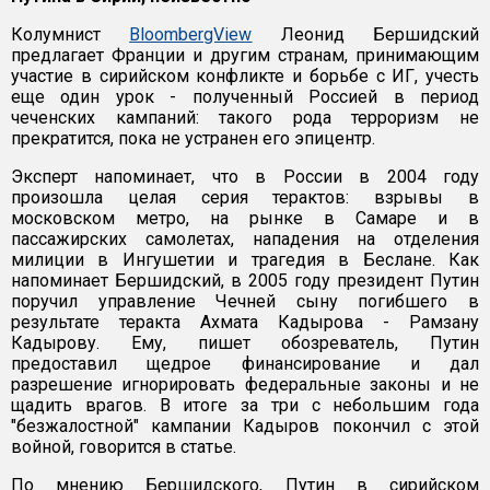
Колумнист
BloombergView
Леонид Бершидский
предлагает Франции и другим странам, принимающим
участие в сирийском конфликте и борьбе с ИГ, учесть
еще один урок - полученный Россией в период
чеченских кампаний: такого рода терроризм не
прекратится, пока не устранен его эпицентр.
Эксперт напоминает, что в России в 2004 году
произошла целая серия терактов: взрывы в
московском метро, на рынке в Самаре и в
пассажирских самолетах, нападения на отделения
милиции в Ингушетии и трагедия в Беслане. Как
напоминает Бершидский, в 2005 году президент Путин
поручил управление Чечней сыну погибшего в
результате теракта Ахмата Кадырова - Рамзану
Кадырову. Ему, пишет обозреватель, Путин
предоставил щедрое финансирование и дал
разрешение игнорировать федеральные законы и не
щадить врагов. В итоге за три с небольшим года
"безжалостной" кампании Кадыров покончил с этой
войной, говорится в статье.
По мнению Бершидского, Путин в сирийском