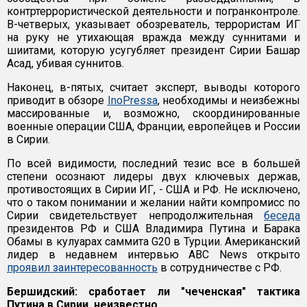
контртеррористической деятельности и погранконтроле.
В-четверых, указывает обозреватель, террористам ИГ
на руку не утихающая вражда между суннитами и
шиитами, которую усугубляет президент Сирии Башар
Асад, убивая суннитов.
Наконец, в-пятых, считает эксперт, выводы которого
приводит в обзоре
InoPressa
, необходимы и неизбежны
массированные и, возможно, скоординированные
военные операции США, Франции, европейцев и России
в Сирии.
По всей видимости, последний тезис все в большей
степени осознают лидеры двух ключевых держав,
противостоящих в Сирии ИГ, - США и РФ. Не исключено,
что о таком понимании и желании найти компромисс по
Сирии свидетельствует непродолжительная
беседа
президентов РФ и США Владимира Путина и Барака
Обамы в кулуарах саммита G20 в Турции. Американский
лидер в недавнем интервью ABC News открыто
проявил заинтересованность
в сотрудничестве с РФ.
Бершидский: сработает ли "чеченская" тактика
Путина в Сирии, неизвестно