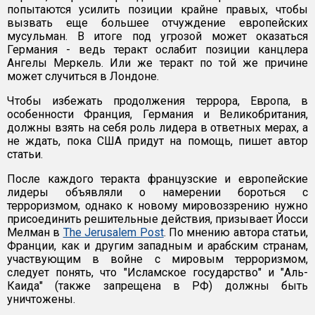
попытаются усилить позиции крайне правых, чтобы
вызвать еще большее отчуждение европейских
мусульман. В итоге под угрозой может оказаться
Германия - ведь теракт ослабит позиции канцлера
Ангелы Меркель. Или же теракт по той же причине
может случиться в Лондоне.
Чтобы избежать продолжения террора, Европа, в
особенности Франция, Германия и Великобритания,
должны взять на себя роль лидера в ответных мерах, а
не ждать, пока США придут на помощь, пишет автор
статьи.
После каждого теракта французские и европейские
лидеры объявляли о намерении бороться с
терроризмом, однако к новому мировоззрению нужно
присоединить решительные действия, призывает Йосси
Мелман в
The Jerusalem Post
. По мнению автора статьи,
Франции, как и другим западным и арабским странам,
участвующим в войне с мировым терроризмом,
следует понять, что "Исламское государство" и "Аль-
Каида" (также запрещена в РФ) должны быть
уничтожены.