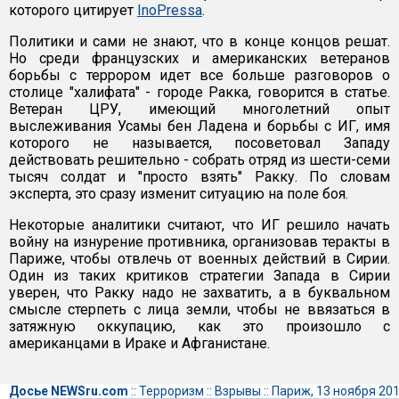
которого цитирует
InoPressa
.
Политики и сами не знают, что в конце концов решат.
Но среди французских и американских ветеранов
борьбы с террором идет все больше разговоров о
столице "халифата" - городе Ракка, говорится в статье.
Ветеран ЦРУ, имеющий многолетний опыт
выслеживания Усамы бен Ладена и борьбы с ИГ, имя
которого не называется, посоветовал Западу
действовать решительно - собрать отряд из шести-семи
тысяч солдат и "просто взять" Ракку. По словам
эксперта, это сразу изменит ситуацию на поле боя.
Некоторые аналитики считают, что ИГ решило начать
войну на изнурение противника, организовав теракты в
Париже, чтобы отвлечь от военных действий в Сирии.
Один из таких критиков стратегии Запада в Сирии
уверен, что Ракку надо не захватить, а в буквальном
смысле стерпеть с лица земли, чтобы не ввязаться в
затяжную оккупацию, как это произошло с
американцами в Ираке и Афганистане.
Досье NEWSru.com
::
Терроризм
::
Взрывы
::
Париж, 13 ноября 20