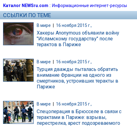
Каталог NEWSru.com
::
Информационные интернет-ресурсы
ССЫЛКИ ПО ТЕМЕ
В мире
|
16 ноября 2015 г.,
Хакеры Anonymous объявили войну
"Исламскому государству" после
терактов в Париже
В мире
|
16 ноября 2015 г.,
Турция дважды пыталась обратить
внимание Франции на одного из
смертников, устроивших теракты в
Париже
В мире
|
16 ноября 2015 г.,
Спецоперация в Брюсселе в связи с
терактами в Париже: взрывы,
перестрелка, арест подозреваемого