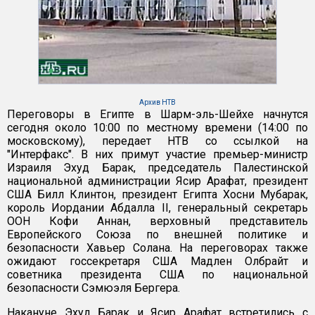
Архив НТВ
Переговоры в Египте в Шарм-эль-Шейхе начнутся
сегодня около 10:00 по местному времени (14:00 по
московскому), передает НТВ со ссылкой на
"Интерфакс". В них примут участие премьер-министр
Израиля Эхуд Барак, председатель Палестинской
национальной администрации Ясир Арафат, президент
США Билл Клинтон, президент Египта Хосни Мубарак,
король Иордании Абдалла II, генеральный секретарь
ООН Кофи Аннан, верховный представитель
Европейского Союза по внешней политике и
безопасности Хавьер Солана. На переговорах также
ожидают госсекретаря США Мадлен Олбрайт и
советника президента США по национальной
безопасности Сэмюэля Бергера.
Накануне Эхуд Барак и Ясир Арафат встретились с