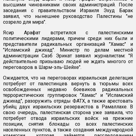
высшими чиновниками своих администраций. После
заседания с правительством Израиля Эхуд Барак
заявил, что нынешнее руководство Палестины "не
созрело для мира".
Ясир Арафат встретился с палестинскими
политическими лидерами, причем среди них были и
представители радикальных организаций "Хамас" и
"Исламский джихад". Министр по делам местной
администрации Саэб Эрикат заявил журналистам: "Я
действительно призываю людей не ждать многого от
переговоров в Шарм-эль-Шейхе".
Ожидается, что на переговорах израильская делегация
потребует от палестинцев вернуть в тюрьмы всех
освобожденных недавно боевиков радикальных
террористических группировок "Хамас" и "Исламский
джихад", разоружить отряды ФАТХ, а также арестовать
убийц двух израильских резервистов в Рамаллахе. В
свою очередь, палестинская сторона уже заявила, что
потребует отвода израильских войск на прежние
позиции, снятия блокады со всех палестинских
населенных пунктов, а также создания международной
комиссии, которая займется расследованием