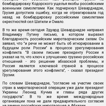
бомбардировку Кодорского ущелья якобы российскими
военными самолетами. Как подчеркнул Шеварднадзе,
Грузия допустила ошибку, когда не отреагировала год
назад на бомбардировку российскими самолетами
окрестностей сел Шатили и Омало.
В то же время сегодня Эдуард Шеварднадзе направил
Владимиру Путину письмо, в котором выразил
благодарность российским миротворческим силам. Он
заявил, что "и речи не может быть об игнорировании в
будущем роли России" в процессе урегулирования
конфликта. "В своем письме президенту России я
указал на то, что ключ к улучшению грузино-российских
отношений - это решение абхазской проблемы, и
Россия является ключевой страной в процессе
урегулирования этого конфликта", - сказал президент
Грузии.
По словам Шеварднадзе, "согласие на участие своих
стран в миротворческой операции уже дали президент
Украины Леонид Кучма и главы ряда других
государств". В то же время международные
организации пока не дали предварительного согласия
на замену российских миротворцев в Абхазии.