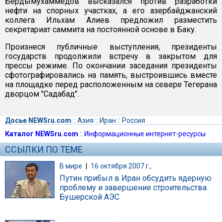
Бердымухаммедов высказался против разработки
нефти на спорных участках, а его азербайджанский
коллега Ильхам Алиев предложил разместить
секретариат саммита на постоянной основе в Баку.
Произнеся публичные выступления, президенты
государств продолжили встречу в закрытом для
прессы режиме. По окончании заседания президенты
сфотографировались на память, выстроившись вместе
на площадке перед расположенным на севере Тегерана
дворцом "Садабад".
Досье NEWSru.com
::
Азия
::
Иран
::
Россия
Каталог NEWSru.com
::
Информационные интернет-ресурсы
ССЫЛКИ ПО ТЕМЕ
В мире
|
16 октября 2007 г.,
Путин прибыл в Иран обсудить ядерную
проблему и завершение строительства
Бушерской АЭС