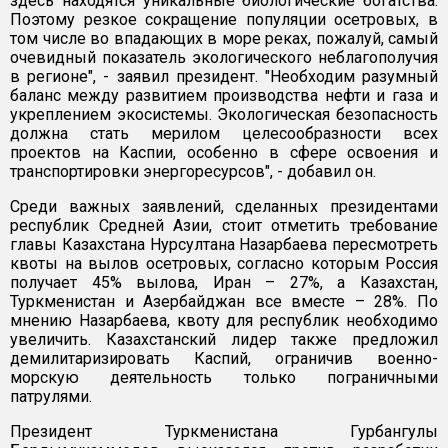
здесь находятся уникальные биологические богатства.
Поэтому резкое сокращение популяции осетровых, в
том числе во впадающих в море реках, пожалуй, самый
очевидный показатель экологического неблагополучия
в регионе", - заявил президент. "Необходим разумный
баланс между развитием производства нефти и газа и
укреплением экосистемы. Экологическая безопасность
должна стать мерилом целесообразности всех
проектов на Каспии, особенно в сфере освоения и
транспортировки энергоресурсов", - добавил он.
Среди важных заявлений, сделанных президентами
республик Средней Азии, стоит отметить требование
главы Казахстана Нурсултана Назарбаева пересмотреть
квоты на вылов осетровых, согласно которым Россия
получает 45% вылова, Иран – 27%, а Казахстан,
Туркменистан и Азербайджан все вместе – 28%. По
мнению Назарбаева, квоту для республик необходимо
увеличить. Казахстанский лидер также предложил
демилитаризировать Каспий, ограничив военно-
морскую деятельность только пограничными
патрулями.
Президент Туркменистана Гурбангулы