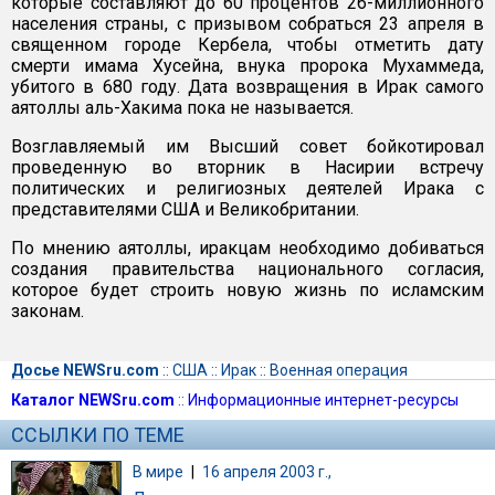
которые составляют до 60 процентов 26-миллионного
населения страны, с призывом собраться 23 апреля в
священном городе Кербела, чтобы отметить дату
смерти имама Хусейна, внука пророка Мухаммеда,
убитого в 680 году. Дата возвращения в Ирак самого
аятоллы аль-Хакима пока не называется.
Возглавляемый им Высший совет бойкотировал
проведенную во вторник в Насирии встречу
политических и религиозных деятелей Ирака с
представителями США и Великобритании.
По мнению аятоллы, иракцам необходимо добиваться
создания правительства национального согласия,
которое будет строить новую жизнь по исламским
законам.
Досье NEWSru.com
::
США
::
Ирак
::
Военная операция
Каталог NEWSru.com
::
Информационные интернет-ресурсы
ССЫЛКИ ПО ТЕМЕ
В мире
|
16 апреля 2003 г.,