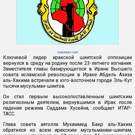
iraqinews.com
Ключевой лидер иракской шиитской оппозиции
вернулся в среду на родину после 23-летнего изгнания.
Заместителя главы базирующегося в Иране Высшего
совета исламской революции в Ираке Абдель Азиза
аль-Хакима встречали в юго-восточном городе Эль-Кут
тысячи мусульман-шиитов.
Он стал первым высокопоставленным шиитским
религиозным деятелем, вернувшимся в Ирак после
падения режима Саддама Хусейна, сообщает ИТАР-
ТАСС.
Глава совета аятолла Мухаммед Бакр аль-Хаким
обратился ко всем иракским мусульманам-шиитам,