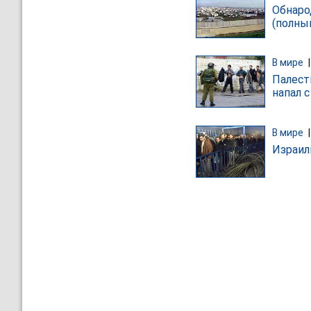
Обнаро
(полны
В мире
Палест
напал с
В мире
Израил