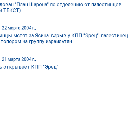
дован "План Шарона" по отделению от палестинцев
й ТЕКСТ)
|
22 марта 2004 г.,
инцы мстят за Ясина: взрыв у КПП "Эрец", палестинец
 топором на группу израильтян
|
21 марта 2004 г.,
ь открывает КПП "Эрец"