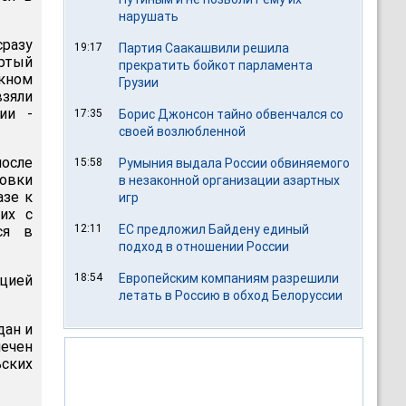
нарушать
сразу
19:17
Партия Саакашвили решила
ертый
прекратить бойкот парламента
скном
Грузии
взяли
ии -
17:35
Борис Джонсон тайно обвенчался со
своей возлюбленной
после
15:58
Румыния выдала России обвиняемого
ровки
в незаконной организации азартных
азе к
игр
их с
12:11
ЕС предложил Байдену единый
ся в
подход в отношении России
18:54
Европейским компаниям разрешили
ацией
летать в Россию в обход Белоруссии
дан и
ечен
ьских