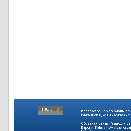
Все текстовые материалы са
International
, если не указано
Обратная связь:
Редакция са
Версии:
Palm / PDA
/
Без карт