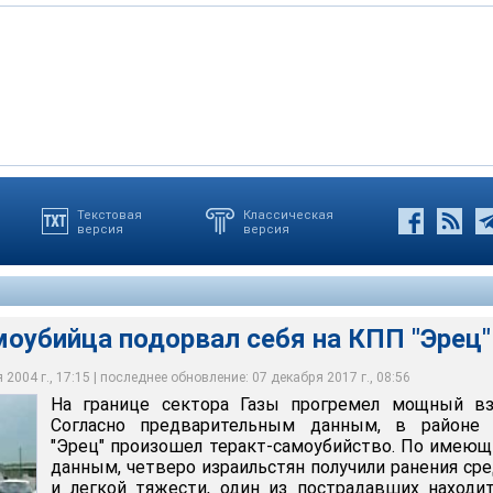
Текстовая
Классическая
версия
версия
 Газы прогремел мощный взрыв. Согласно предварительным
бов прошли маршем по городам Западного берега реки Иордан и
ца подорвал себя на КПП "Эрец"
ПП "Ерец" произошел теракт-самоубийство
оубийца подорвал себя на КПП "Эрец"
2004 г., 17:15 | последнее обновление: 07 декабря 2017 г., 08:56
На границе сектора Газы прогремел мощный вз
Согласно предварительным данным, в районе
"Эрец" произошел теракт-самоубийство. По имею
данным, четверо израильстян получили ранения ср
и легкой тяжести, один из пострадавших находи