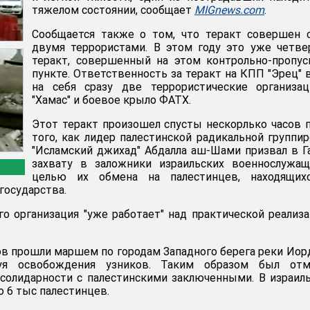
тяжелом состоянии, сообщает
MIGnews.com
.
Сообщается также о том, что теракт совершен 
двумя террористами. В этом году это уже четв
теракт, совершенный на этом контрольно-пропу
пункте. Ответственность за теракт на КПП "Эрец" 
на себя сразу две террористические организац
"Хамас" и боевое крыло ФАТХ.
Этот теракт произошел спусты нескорлько часов 
того, как лидер палестинской радикальной группи
"Исламский джихад" Абдалла аш-Шами призвал в Г
захвату в заложники израильских военнослужащ
целью их обмена на палестинцев, находящих
государства.
его организация "уже работает" над практической реализ
ов прошли маршем по городам Западного берега реки Иор
буя освобождения узников. Таким образом был отм
солидарности с палестинскими заключенными. В израил
о 6 тыс палестинцев.