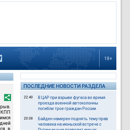
18+
ПОСЛЕДНИЕ НОВОСТИ РАЗДЕЛА
22:40
В ЦАР при взрыве фугаса во время
проезда военной автоколонны
рыв.
погибли трое граждан России
 КПП
щимся
20:08
Байден намерен поднять тему прав
едней
человека на июньской встрече с
тся в
Путиным и не позволит ему их