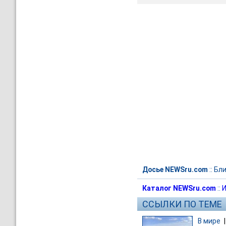
Досье NEWSru.com
::
Бли
Каталог NEWSru.com
::
И
ССЫЛКИ ПО ТЕМЕ
В мире