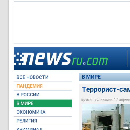
На границе сектора
Сегодня тысячи ара
Террорист-самоубий
данным, в районе К
сектора Газа
В МИРЕ
ВСЕ НОВОСТИ
Архив NEWSru.com
Архив NEWSru.com
Архив NEWSru.com
ПАНДЕМИЯ
Террорист-сам
В РОССИИ
время публикации: 17 апреля 
В МИРЕ
ЭКОНОМИКА
РЕЛИГИЯ
КРИМИНАЛ