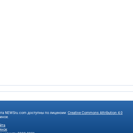
йта NEWSru.com доступны по лицензии:
Creative Commons Attribution 4.0
 иное.
йта
инок