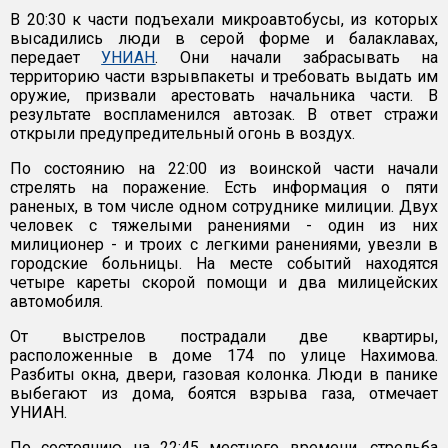
В 20:30 к части подъехали микроавтобусы, из которых
высадились люди в серой форме и балаклавах,
передает
УНИАН
. Они начали забрасывать на
территорию части взрывпакеты и требовать выдать им
оружие, призвали арестовать начальника части. В
результате воспламенился автозак. В ответ стражи
открыли предупредительный огонь в воздух.
По состоянию на 22:00 из воинской части начали
стрелять на поражение. Есть информация о пяти
раненых, в том числе одном сотруднике милиции. Двух
человек с тяжелыми ранениями - один из них
милиционер - и троих с легкими ранениями, увезли в
городские больницы. На месте событий находятся
четыре кареты скорой помощи и два милицейских
автомобиля.
От выстрелов пострадали две квартиры,
расположенные в доме 174 по улице Нахимова.
Разбиты окна, двери, газовая колонка. Люди в панике
выбегают из дома, боятся взрыва газа, отмечает
УНИАН.
По состоянию на 22:45 местного времени, стрельба