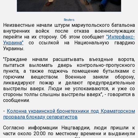
Reuters
Неизвестные начали штурм мариупольского батальона
внутренних войск после отказа военнослужащих
перейти на их сторону. Об этом сообщает
"Интерфакс-
Украина"
со ссылкой на Национальную гвардию
Украины.
"Граждане начали расшатывать въездные ворота,
пытаться выломать дверь контрольно-пропускного
пункта, а также поджечь помещение бутылками с
горючим веществом. Военные заняли оборону,
ликвидируют пожар и делают предупредительные
выстрелы вверх. Люди не успокаиваются, и уже со
стороны толпы слышны выстрелы вверх", - говорится в
сообщении.
-
Колонна украинской бронетехники под Краматорском
прорвала блокаду сепаратистов
Согласно информации Нацгвардии, люди пришли к
части около 20:00 по местному времени и выдвинули