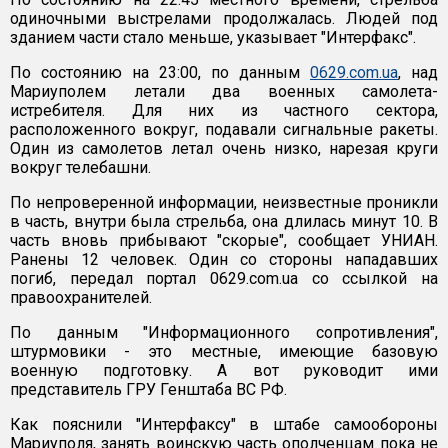
одиночными выстрелами продолжалась. Людей под
зданием части стало меньше, указывает "Интерфакс".
По состоянию на 23:00, по данным
0629.com.ua
, над
Мариуполем летали два военных самолета-
истребителя. Для них из частного сектора,
расположенного вокруг, подавали сигнальные ракеты.
Один из самолетов летал очень низко, нарезая круги
вокруг телебашни.
По непроверенной информации, неизвестные проникли
в часть, внутри была стрельба, она длилась минут 10. В
часть вновь прибывают "скорые", сообщает УНИАН.
Ранены 12 человек. Один со стороны нападавших
погиб, передал портал 0629.com.ua со ссылкой на
правоохранителей.
По данным "Информационного сопротивления",
штурмовики - это местные, имеющие базовую
военную подготовку. А вот руководит ими
представитель ГРУ Генштаба ВС РФ.
Как пояснили "Интерфаксу" в штабе самообороны
Мариуполя, занять воинскую часть ополченцам пока не