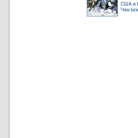
США и 
Чен Ын