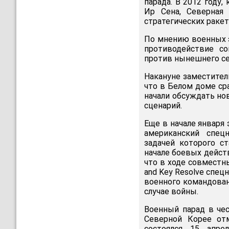
парада. В 2012 году
Ир Сена, Северная
стратегических ракет
По мнению военных э
противодействие с
против нынешнего се
Накануне заместите
что в Белом доме ср
начали обсуждать н
сценарий.
Еще в начале января
американский спе
задачей которого с
начале боевых дейст
что в ходе совместн
and Key Resolve спе
военного командова
случае войны.
Военный парад в че
Северной Корее от
состоялся 15 апре