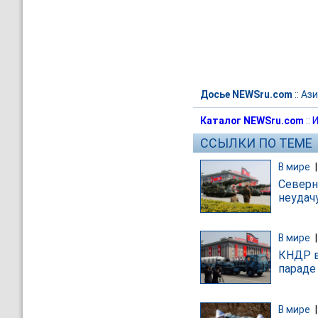
Досье NEWSru.com
::
Ази
Каталог NEWSru.com
::
И
ССЫЛКИ ПО ТЕМЕ
В мире
Северн
неудач
В мире
КНДР в
параде
В мире