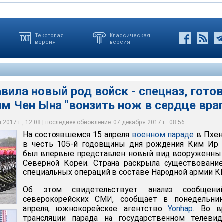
Текстовая
Классическая
версия
версия
ила новый род войск - спецназ, гото
 апреля военном параде в Пхеньяне в честь 105-й годовщины
 раз демонстрирует новый род войск во время военного парада.
рождения основателя КНДР Ким Ир Сена, который в Северной
м Чен Ына "вонзить нож в сердце враг
р Сена был впервые представлен новый вид вооруженных сил
 отмечалась столетняя годовщина со дня рождения Ким Ир Сена,
 главный национальный праздник День солнца, состоялся на
рана раскрыла существование сил специальных операций в
им способом сообщила о существовании у нее стратегических
ди Пхеньяна. Ким Чен Ын наблюдал за торжественной
армии КНДР
тной трибуны
2017 г., 12:08 | последнее обновление: 07 декабря 2017 г., 08:56
На состоявшемся 15 апреля
военном параде
в Пхен
в честь 105-й годовщины дня рождения Ким Ир 
был впервые представлен новый вид вооруженны
Северной Кореи. Страна раскрыла существовани
специальных операций в составе Народной армии К
Об этом свидетельствует анализ сообщен
северокорейских СМИ, сообщает в понедельник
апреля, южнокорейское агентство
Yonhap
. Во в
трансляции парада на государственном телевид