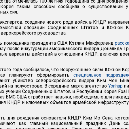
, когда отмечалась 100-летняя годовщина со дня рождени
 Корея таким способом сообщила о существовании у
ных сил.
кспертов, создание нового рода войск в КНДР направле
овместной операции Соединенных Штатов и Южной К
верокорейского руководства.
ль помощника президента США Кэтлин Макфарленд
расск
азу после инаугурации американского лидера Дональда Т
овые варианты действий в отношении КНДР, включая во
 этого года сообщалось, что Вооруженные силы Южной Ко
цназ планируют сформировать
специальное подраздел
танет убийство северокорейского лидера Ким Чен Ына
вий на полуострове. В середине марта агентство
Yonhap
пи
ых учений Соединенных Штатов и Республики Корея Foal 
цназ ВМС США отработает навыки, необходимые для ликви
ния КНДР и ключевых объектов армейской инфраструкт
сть дня рождения основателя КНДР Ким Ир Сена, кото
мечают как главный национальный праздник День сол
ля на центральной площади Пхеньяна. Внук именинн