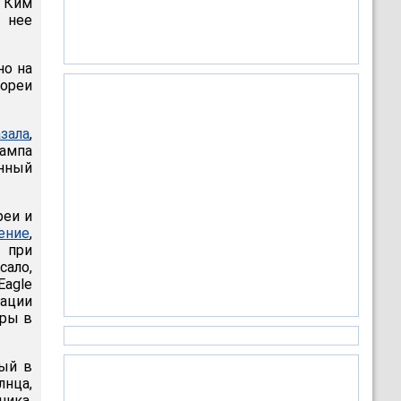
я Ким
 нее
но на
ореи
азала
,
рампа
енный
реи и
ение
,
 при
сало,
Eagle
дации
уры в
рый в
нца,
ика,