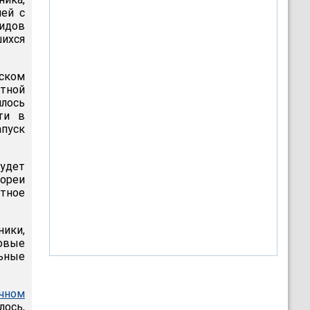
ей с
видов
ихся
ском
етной
лось
ти в
пуск
будет
ореи
етное
ники,
овые
ьные
чном
лось,