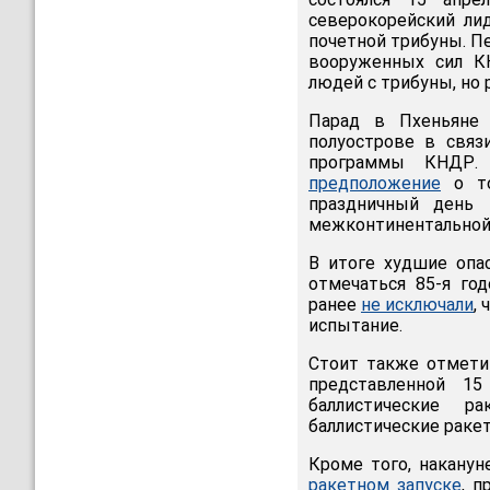
северокорейский ли
почетной трибуны. П
вооруженных сил К
людей с трибуны, но 
Парад в Пхеньяне 
полуострове в связ
программы КНДР.
предположение
о то
праздничный день 
межконтинентальной 
В итоге худшие опа
отмечаться 85-я го
ранее
не исключали
,
испытание.
Стоит также отмети
представленной 1
баллистические 
баллистические раке
Кроме того, накану
ракетном запуске
, 