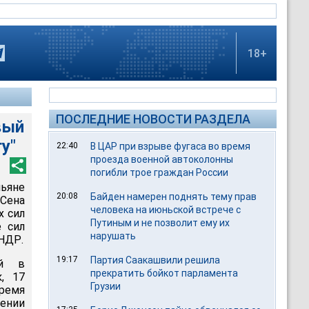
18+
ПОСЛЕДНИЕ НОВОСТИ РАЗДЕЛА
вый
у"
22:40
В ЦАР при взрыве фугаса во время
проезда военной автоколонны
погибли трое граждан России
ьяне
20:08
Байден намерен поднять тему прав
Сена
человека на июньской встрече с
х сил
Путиным и не позволит ему их
е сил
нарушать
НДР.
19:17
Партия Саакашвили решила
ий в
прекратить бойкот парламента
, 17
Грузии
ремя
ении