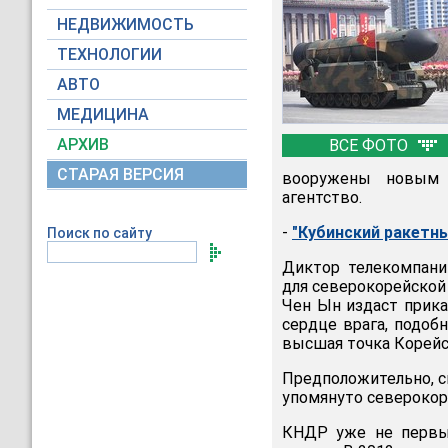
НЕДВИЖИМОСТЬ
ТЕХНОЛОГИИ
АВТО
МЕДИЦИНА
АРХИВ
ВСЕ ФОТО
СТАРАЯ ВЕРСИЯ
вооружены новым 
агентство.
-
"Кубинский ракетны
Поиск по сайту
Диктор телекомпани
для северокорейско
Чен Ын издаст прика
сердце врага, подоб
высшая точка Корейск
Предположительно, с
упомянуто северокор
КНДР уже не первы