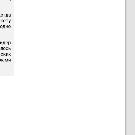
когда
акету
 одно
идер
алось
еских
илами