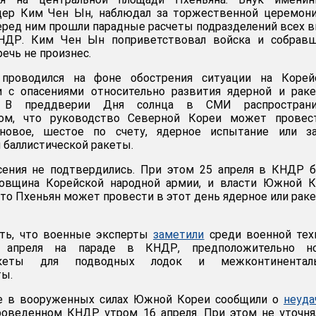
дер Ким Чен Ын, наблюдал за торжественной церемони
еред ним прошли парадные расчеты подразделений всех 
НДР. Ким Чен Ын поприветствовал войска и собравш
речь не произнес.
проводился на фоне обострения ситуации на Корей
и с опасениями относительно развития ядерной и рак
 В преддверии Дня солнца в СМИ распространи
м, что руководство Северной Кореи может провес
новое, шестое по счету, ядерное испытание или за
баллистической ракеты.
сения не подтвердились. При этом 25 апреля в КНДР 
довщина Корейской народной армии, и власти Южной К
 что Пхеньян может провести в этот день ядерное или рак
ть, что военные эксперты
заметили
среди военной тех
5 апреля на параде в КНДР, предположительно н
ракеты для подводных лодок и межконтинентал
ты.
не в вооруженных силах Южной Кореи сообщили о
неуда
проведенном КНДР утром 16 апреля. При этом не уточня