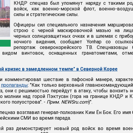
КНДР спецназ был упомянут наряду с такими ро
войск, как военно-морской флот, военно-возду
силы и стратегические силы.
Офицеры сил специального назначения марширов
строю с черной маскировочной мазью на лица
черных солнцезащитных очках и в шлемах с приб
ночного видения, сообщает Yonhap со ссылко
репортаж северокорейского ТВ. Спецназовцы 
видом винтовок, оснащенных гранатометами, отме
й кризис в замедленном темпе" в Северной Корее
и комментировал шествие в пафосной манере, характе
й
пропаганды
: "Как только верховный главнокомандующи
з, они с решимостью перейдут в атаку, чтобы вонзить 
но молнии над горой Пэктусан (гора на границе КНДР и К
ого полуострова". -
Прим. NEWSru.com
)".
пецназ возглавил генерал-полковник Ким Ён Бок. Его имя
ейскими СМИ во время парада.
й раз демонстрирует новый род войск во время воен