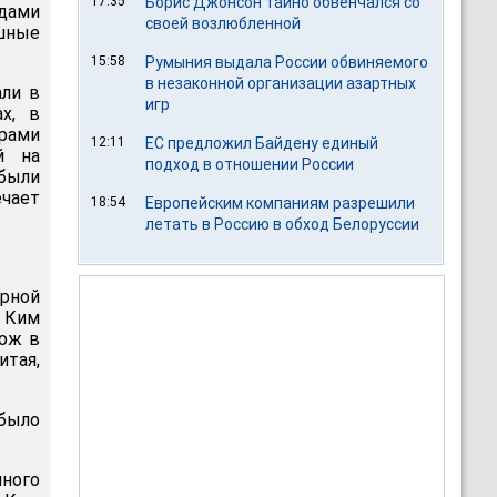
17:35
Борис Джонсон тайно обвенчался со
дами
своей возлюбленной
шные
15:58
Румыния выдала России обвиняемого
в незаконной организации азартных
али в
игр
х, в
орами
12:11
ЕС предложил Байдену единый
й на
подход в отношении России
были
чает
18:54
Европейским компаниям разрешили
летать в Россию в обход Белоруссии
рной
й Ким
нож в
итая,
 было
ного