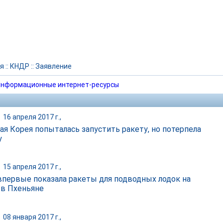
я
::
КНДР
::
Заявление
нформационные интернет-ресурсы
|
16 апреля 2017 г.,
ая Корея попыталась запустить ракету, но потерпела
у
|
15 апреля 2017 г.,
первые показала ракеты для подводных лодок на
 в Пхеньяне
|
08 января 2017 г.,