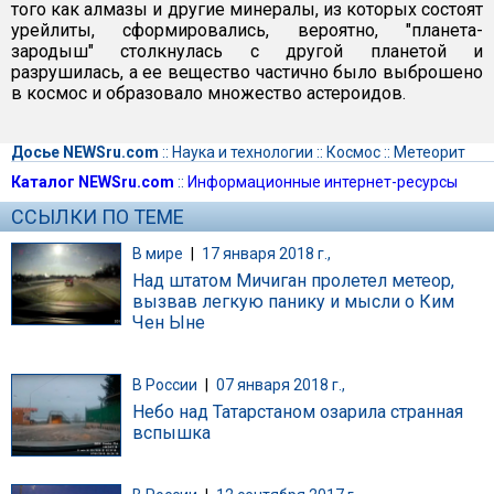
того как алмазы и другие минералы, из которых состоят
урейлиты, сформировались, вероятно, "планета-
зародыш" столкнулась с другой планетой и
разрушилась, а ее вещество частично было выброшено
в космос и образовало множество астероидов.
Досье NEWSru.com
::
Наука и технологии
::
Космос
::
Метеорит
Каталог NEWSru.com
::
Информационные интернет-ресурсы
ССЫЛКИ ПО ТЕМЕ
В мире
|
17 января 2018 г.,
Над штатом Мичиган пролетел метеор,
вызвав легкую панику и мысли о Ким
Чен Ыне
В России
|
07 января 2018 г.,
Небо над Татарстаном озарила странная
вспышка