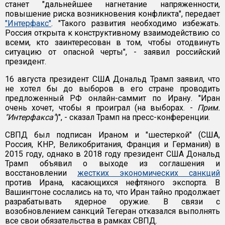
станет "дальнейшее нагнетание напряженности,
повышение риска возникновения конфликта", передает
"Интерфакс"
. "Такого развития необходимо избежать.
Россия открыта к конструктивному взаимодействию со
всеми, кто заинтересован в том, чтобы отодвинуть
ситуацию от опасной черты", - заявил российский
президент.
16 августа президент США Дональд Трамп заявил, что
не хотел бы до выборов в его стране проводить
предложенный РФ онлайн-саммит по Ирану. "Иран
очень хочет, чтобы я проиграл (на выборах. -
Прим.
"Интерфакса"
)", - сказал Трамп на пресс-конференции.
СВПД был подписан Ираном и "шестеркой" (США,
Россия, КНР, Великобритания, Франция и Германия) в
2015 году, однако в 2018 году президент США Дональд
Трамп объявил о выходе из соглашения и
восстановлении
жестких экономических санкций
против Ирана, касающихся нефтяного экспорта. В
Вашингтоне сослались на то, что Иран тайно продолжает
разрабатывать ядерное оружие. В связи с
возобновлением санкций Тегеран отказался выполнять
все свои обязательства в рамках СВПД.