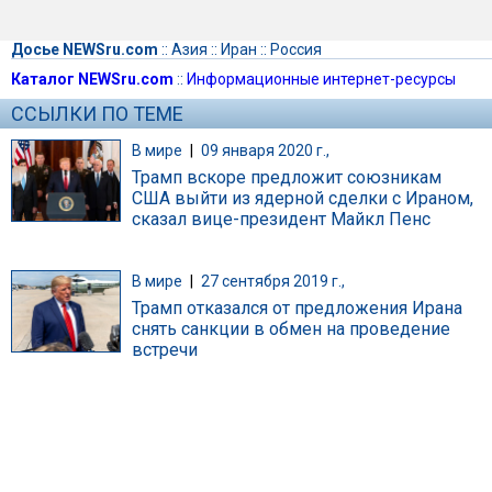
Досье NEWSru.com
::
Азия
::
Иран
::
Россия
Каталог NEWSru.com
::
Информационные интернет-ресурсы
ССЫЛКИ ПО ТЕМЕ
В мире
|
09 января 2020 г.,
Трамп вскоре предложит союзникам
США выйти из ядерной сделки с Ираном,
сказал вице-президент Майкл Пенс
В мире
|
27 сентября 2019 г.,
Трамп отказался от предложения Ирана
снять санкции в обмен на проведение
встречи