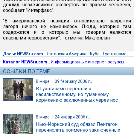
доклад независимых экспертов по правам человека,
сообщает "Интерфакс".
"В американской позиции относительно закрытия
лагеря ничего не изменилось. Люди, которые там
содержатся и о которых мы говорим являются
опасными террористами", - отметил Маклеллан.
Досье NEWSru.com
::
Латинская Америка
::
Куба
::
Гуантанамо
Каталог NEWSru.com
::
Информационные интернет-ресурсы
ССЫЛКИ ПО ТЕМЕ
В мире
|
09 february 2006 г.,
В Гуантанамо перешли к
насильственному, но гуманному
кормлению заключенных через нос
В мире
|
24 января 2006 г.,
Нью-Йоркский суд обязал Пентагон
перечислить поименно заключенных