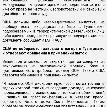
заключенных должны основываться на
международном гуманитарном законодательстве, и они
имеют право на честный, беспристрастный и открытый
для общественности суд.
США должны либо незамедлительно выпустить на
свободу всех находящихся на базе в Гуантанамо
подозреваемых в террористической деятельности лиц,
либо срочно передать их правосудию, подчеркивается в
документе, сообщает ИТАР-ТАСС.
США не собираются закрывать лагерь в Гуантанамо
и отвергают обвинения в применении пыток
Вашингтон отказался от закрытия центра содержания
заключенных на американской военной базе в
Гуантанамо, чего требовал доклад ООН. Также США
отвергли обвинения в применении пыток.
"Я полагаю, ООН дискредитирует себя, когда группа, в
задачу которой ставиться создание доклада, не изучает
происходящее, но основывается только на обвинениях",
- заявил на пресс-конференции в четверг пресс-
секретарь Белого дома Скотт Макклеллан. Таким
образом он прокомментировал представленный в ООН