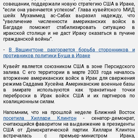
совещании, поддержали новую стратегию США в Ираке,
"если она увенчается успехом". Глава кувейтского МИД
шейх Мухаммед ас-Сабах выразил надежду, что
"увеличение численности американских войск в
Багдаде поможет стабилизировать ситуацию в
иракской столице и не даст Ираку оказаться в пучине
гражданской войны".
-
В Вашингтоне разгорается борьба сторонников и
противников политики Буша в Ираке
Кувейт является союзником США в зоне Персидского
залива. С его территории в марте 2003 года началось
вторжение американских войск в Ирак для свержения
режима Саддама Хусейна. Американские военные базы
в эмирате используются как транзитные точки
переброски в Ирак войск США и их партнеров по
коалиционным силам.
Напомним, что на прошлой неделе Ближний Восток
посетила Хиллари Клинтон
- сенатор-демократ,
считающийся фаворитом на выдвижение в президенты
США от Демократической партии. Хиллари Клинтон
встречалась с премьер-министром Ирака,