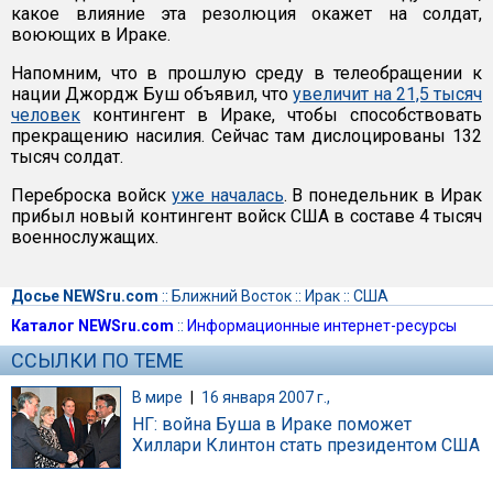
какое влияние эта резолюция окажет на солдат,
воюющих в Ираке.
Напомним, что в прошлую среду в телеобращении к
нации Джордж Буш объявил, что
увеличит на 21,5 тысяч
человек
контингент в Ираке, чтобы способствовать
прекращению насилия. Сейчас там дислоцированы 132
тысяч солдат.
Переброска войск
уже началась
. В понедельник в Ирак
прибыл новый контингент войск США в составе 4 тысяч
военнослужащих.
Досье NEWSru.com
::
Ближний Восток
::
Ирак
::
США
Каталог NEWSru.com
::
Информационные интернет-ресурсы
ССЫЛКИ ПО ТЕМЕ
В мире
|
16 января 2007 г.,
НГ: война Буша в Ираке поможет
Хиллари Клинтон стать президентом США