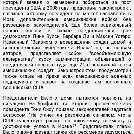
который заявил о намерении побороться за пост
президента США в 2008 году, представил законопроект,
согласно которому президент не может направлять в
Ирак дополнительные американские войска без
разрешения законодателей. Еще более радикальный
проект внесли в палате представителей трое
демократов Линн Вулси, Барбара Ли и Максин Уотерс.
Названный "Законом о возвращении солдат домой и
восстановлении суверенитета Ирака" он, по словам
авторов, представляет собой "всеобъемлющую
альтернативу" курсу администрации, объявившей о
предстоящей посылке туда еще 21 с половиной тысяч
американских солдат. Законопроектом предусмотрен
также отзыв из Ирака всех американских военных
подрядчиков и запрет на создание там постоянных
военных баз США.
Представители Белого дома пытаются повлиять на
ситуацию. На брифинге во вторник пресс-секретарь
президента Тони Сноу призвал законодателей задаться
вопросом: "Не станет ли резолюция сигналом, что в
США существует раскол по ключевому элементу в
достижении успеха в Ираке?" Представитель главы
Белого дома призвал также конгрессменов задуматься,