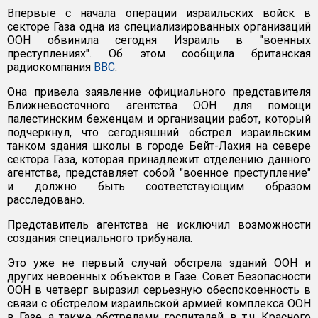
Впервые с начала операции израильских войск в
секторе Газа одна из специализированных организаций
ООН обвинила сегодня Израиль в "военных
преступлениях". Об этом сообщила британская
радиокомпания
ВВС
.
Она привела заявление официального представителя
Ближневосточного агентства ООН для помощи
палестинским беженцам и организации работ, который
подчеркнул, что сегодняшний обстрел израильским
танком здания школы в городе Бейт-Лахия на севере
сектора Газа, которая принадлежит отделению данного
агентства, представляет собой "военное преступление"
и должно быть соответствующим образом
расследовано.
Представитель агентства не исключил возможности
создания специального трибунала.
Это уже не первый случай обстрела зданий ООН и
других невоенных объектов в Газе. Совет Безопасности
ООН в четверг выразил серьезную обеспокоенность в
связи с обстрелом израильской армией комплекса ООН
в Газе, а также обстрелами госпиталей, в т.ч. Красного