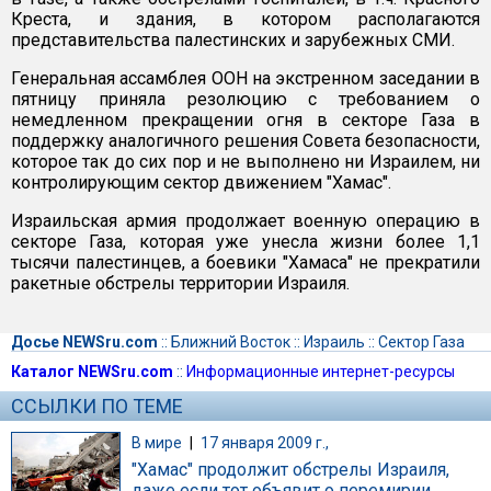
Креста, и здания, в котором располагаются
представительства палестинских и зарубежных СМИ.
Генеральная ассамблея ООН на экстренном заседании в
пятницу приняла резолюцию с требованием о
немедленном прекращении огня в секторе Газа в
поддержку аналогичного решения Совета безопасности,
которое так до сих пор и не выполнено ни Израилем, ни
контролирующим сектор движением "Хамас".
Израильская армия продолжает военную операцию в
секторе Газа, которая уже унесла жизни более 1,1
тысячи палестинцев, а боевики "Хамаса" не прекратили
ракетные обстрелы территории Израиля.
Досье NEWSru.com
::
Ближний Восток
::
Израиль
::
Сектор Газа
Каталог NEWSru.com
::
Информационные интернет-ресурсы
ССЫЛКИ ПО ТЕМЕ
В мире
|
17 января 2009 г.,
"Хамас" продолжит обстрелы Израиля,
даже если тот объявит о перемирии