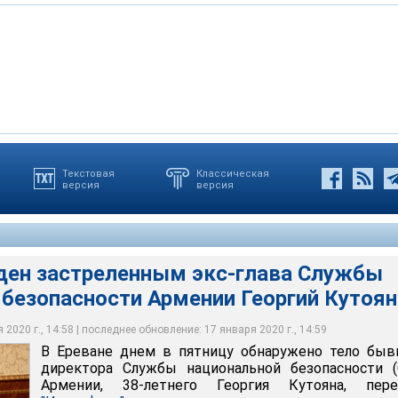
Текстовая
Классическая
версия
версия
астреленным экс-глава Службы национальной безопасности
тоян
plus / Youtube.com
йден застреленным экс-глава Службы
 безопасности Армении Георгий Кутоян
2020 г., 14:58 | последнее обновление: 17 января 2020 г., 14:59
В Ереване днем в пятницу обнаружено тело быв
директора Службы национальной безопасности (
Армении, 38-летнего Георгия Кутояна, пере