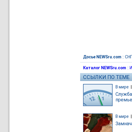
Досье NEWSru.com
::
СН
Каталог NEWSru.com
::
И
ССЫЛКИ ПО ТЕМЕ
В мире
Cлужба
премье
В мире
Замнач