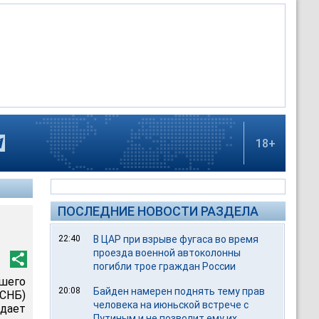
18+
ПОСЛЕДНИЕ НОВОСТИ РАЗДЕЛА
22:40
В ЦАР при взрыве фугаса во время
проезда военной автоколонны
погибли трое граждан России
шего
20:08
Байден намерен поднять тему прав
СНБ)
человека на июньской встрече с
дает
Путиным и не позволит ему их