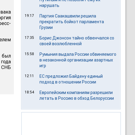
нарушать
евака
19:17
Партия Саакашвили решила
ргия
прекратить бойкот парламента
ресс-
Грузии
17:35
Борис Джонсон тайно обвенчался со
телем
своей возлюбленной
15:58
Румыния выдала России обвиняемого
н был
в незаконной организации азартных
года
игр
ы СНБ
12:11
ЕС предложил Байдену единый
подход в отношении России
18:54
Европейским компаниям разрешили
летать в Россию в обход Белоруссии