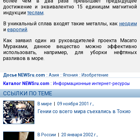
более чем в два раза превышает предыдущее
достижение и эквивалентно 15 единицам магнитной
индукции
теслам
.
В уникальный сплав входят такие металлы, как
неодим
и
европий
.
Как заявил один из руководителей проекта Масато
Мураками, данное вещество можно эффективно
использовать, например, для уборки нефтяных
разливов в море.
Досье NEWSru.com
::
Азия
::
Япония
::
Изобретение
Каталог NEWSru.com
::
Информационные интернет-ресурсы
ССЫЛКИ ПО ТЕМЕ
В мире
|
09 ноября 2001 г.,
Гении со всего мира съехались в Токио
В России
|
20 января 2002 г.,