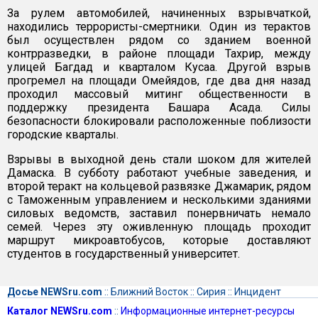
За рулем автомобилей, начиненных взрывчаткой,
находились террористы-смертники. Один из терактов
был осуществлен рядом со зданием военной
контрразведки, в районе площади Тахрир, между
улицей Багдад и кварталом Кусаа. Другой взрыв
прогремел на площади Омейядов, где два дня назад
проходил массовый митинг общественности в
поддержку президента Башара Асада. Силы
безопасности блокировали расположенные поблизости
городские кварталы.
Взрывы в выходной день стали шоком для жителей
Дамаска. В субботу работают учебные заведения, и
второй теракт на кольцевой развязке Джамарик, рядом
с Таможенным управлением и несколькими зданиями
силовых ведомств, заставил понервничать немало
семей. Через эту оживленную площадь проходит
маршрут микроавтобусов, которые доставляют
студентов в государственный университет.
Досье NEWSru.com
::
Ближний Восток
::
Сирия
::
Инцидент
Каталог NEWSru.com
::
Информационные интернет-ресурсы