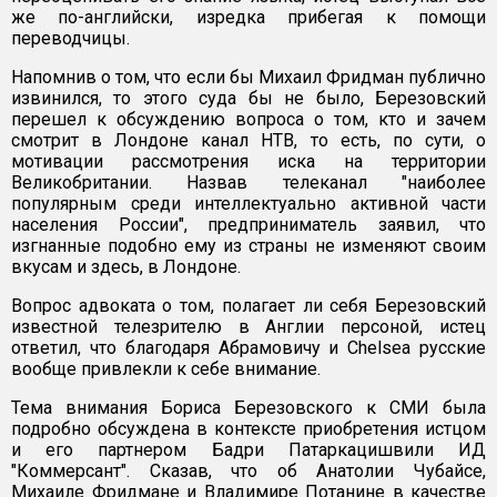
же по-английски, изредка прибегая к помощи
переводчицы.
Напомнив о том, что если бы Михаил Фридман публично
извинился, то этого суда бы не было, Березовский
перешел к обсуждению вопроса о том, кто и зачем
смотрит в Лондоне канал НТВ, то есть, по сути, о
мотивации рассмотрения иска на территории
Великобритании. Назвав телеканал "наиболее
популярным среди интеллектуально активной части
населения России", предприниматель заявил, что
изгнанные подобно ему из страны не изменяют своим
вкусам и здесь, в Лондоне.
Вопрос адвоката о том, полагает ли себя Березовский
известной телезрителю в Англии персоной, истец
ответил, что благодаря Абрамовичу и Chelsea русские
вообще привлекли к себе внимание.
Тема внимания Бориса Березовского к СМИ была
подробно обсуждена в контексте приобретения истцом
и его партнером Бадри Патаркацишвили ИД
"Коммерсант". Сказав, что об Анатолии Чубайсе,
Михаиле Фридмане и Владимире Потанине в качестве