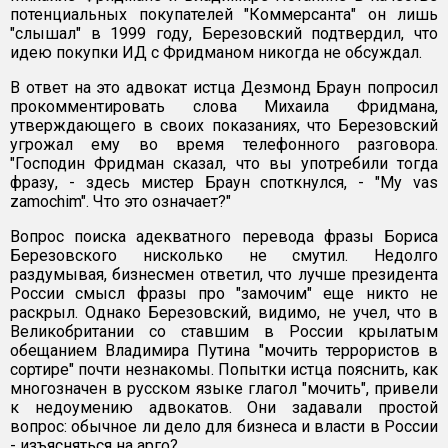
потенциальных покупателей "Коммерсанта" он лишь
"слышал" в 1999 году, Березовский подтвердил, что
идею покупки ИД с Фридманом никогда не обсуждал.
В ответ на это адвокат истца Дезмонд Браун попросил
прокомментировать слова Михаила Фридмана,
утверждающего в своих показаниях, что Березовский
угрожал ему во время телефонного разговора.
"Господин Фридман сказал, что вы употребили тогда
фразу, - здесь мистер Браун споткнулся, - "My vas
zamochim". Что это означает?"
Вопрос поиска адекватного перевода фразы Бориса
Березовского нисколько не смутил. Недолго
раздумывая, бизнесмен ответил, что лучше президента
России смысл фразы про "замочим" еще никто не
раскрыл. Однако Березовский, видимо, не учел, что в
Великобритании со ставшим в России крылатым
обещанием Владимира Путина "мочить террористов в
сортире" почти незнакомы. Попытки истца пояснить, как
многозначен в русском языке глагол "мочить", привели
к недоумению адвокатов. Они задавали простой
вопрос: обычное ли дело для бизнеса и власти в России
- изъясняться на арго?