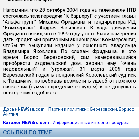
Напомним, что 28 октября 2004 года на телеканале НТВ
состоялась телепередача "К барьеру!" с участием главы
"Альфа-групп" Михаила Фридмана и гендиректора ИД
"Коммерсант" Андрея Васильева. В ходе дискуссии
Фридман заявил, что в 1999 году у него были намерения
дать кредит миноритарным акционерам "Коммерсанта",
чтобы те выкупили издание у основного владельца
Владимира Яковлева. По словам Фридмана, в это
время Борис Березовский, сам намеревавшийся
приобрести издательский дом, звонил ему "очень
недовольный" и "угрожал". 31 марта 2005 года
Березовский подал в лондонский Королевский суд иск
к Фридману, потребовав возместить ущерб от ложного
заявления (сумма определяется судом) и не допускать
повторения подобного.
Досье NEWSru.com
::
Партии и политики
::
Березовский, Борис
::
Англия
Каталог NEWSru.com
::
Информационные интернет-ресурсы
ССЫЛКИ ПО ТЕМЕ