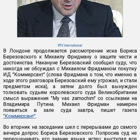
RTV International
В Лондоне продолжается рассмотрение иска Бориса
Березовского к Михаилу Фридману о защите чести и
достоинства. Накануне Березовский сообщил суду, что
никогда не обсуждал с Михаилом Фридманом покупку
ИД "Коммерсант" (слова Фридмана о том, что именно в
ходе этого разговора Березовский ему угрожал, и стали
предметом иска), а затем долго был вынужден
толковать судьям королевского суда Великобритании
смысл выражения "My vas zamochim" со ссылками на
Владимира Путина. Михаил Фридман намерен
появиться в зале суда завтра, пишет газета
"Коммерсант"
.
Во вторник на заседании шел с перерывами до самого
вечера допрос Бориса Березовского. Попросив суд не
переоценивать его знание языка, истец выступал все