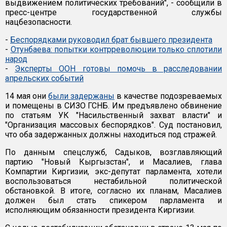
выдвижением политических требований", - сообщили в
пресс-центре государственной службы
нацбезопасности.
-
Беспорядками руководил брат бывшего президента
-
Отунбаева: попытки контрреволюции только сплотили
народ
-
Эксперты ООН готовы помочь в расследовании
апрельских событий
14 мая они
были задержаны
в качестве подозреваемых
и помещены в СИЗО ГСНБ. Им предъявлено обвинение
по статьям УК "Насильственный захват власти" и
"Организация массовых беспорядков". Суд постановил,
что оба задержанных должны находиться под стражей.
По данным спецслужб, Садыков, возглавляющий
партию "Новый Кыргызстан", и Масалиев, глава
Компартии Киргизии, экс-депутат парламента, хотели
воспользоваться нестабильной политической
обстановкой. В итоге, согласно их планам, Масалиев
должен был стать спикером парламента и
исполняющим обязанности президента Киргизии.