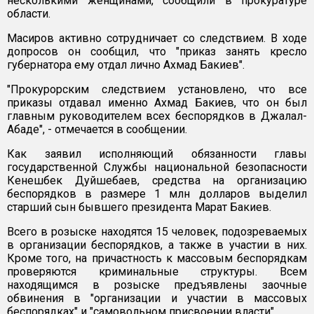
несколькими женщинами, сообщили в прокуратуре
области.
Масиров активно сотрудничает со следствием. В ходе
допросов он сообщил, что "приказ занять кресло
губернатора ему отдал лично Ахмад Бакиев".
"Прокурорским следствием установлено, что все
приказы отдавал именно Ахмад Бакиев, что он был
главным руководителем всех беспорядков в Джалал-
Абаде", - отмечается в сообщении.
Как заявил исполняющий обязанности главы
государственной Службы национальной безопасности
Кенешбек Дуйшебаев, средства на организацию
беспорядков в размере 1 млн долларов выделил
старший сын бывшего президента Марат Бакиев.
Всего в розыске находятся 15 человек, подозреваемых
в организации беспорядков, а также в участии в них.
Кроме того, на причастность к массовым беспорядкам
проверяются криминальные структуры. Всем
находящимся в розыске предъявлены заочные
обвинения в "организации и участии в массовых
беспорядках" и "самовольном присвоении власти".