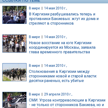
ССЫЛКИ ПО ТЕМЕ
В мире
|
14 мая 2010 г.,
В Киргизии разбушевались теперь и
противники Бакиевых: жгут их дома и
стреляют в сторонников
В мире
|
14 мая 2010 г.,
Новое восстание на юге Киргизии
координируется из Москвы, заявила
глава временного правительства
В мире
|
14 мая 2010 г.,
Столкновения в Киргизии между
сторонниками новой и старой власти:
десятки раненых, есть убитые
В мире
|
29 апреля 2010 г.,
СМИ: Угроза контрреволюции в Киргизии
- не только от сторонников Бакиева, но и