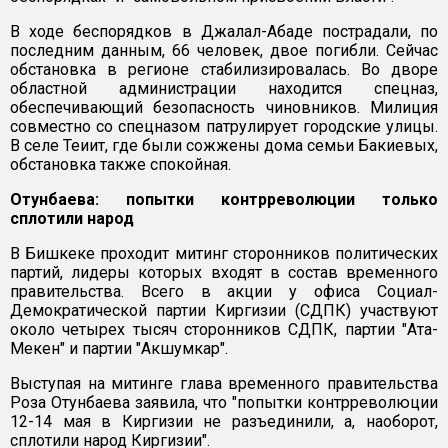
В ходе беспорядков в Джалал-Абаде пострадали, по
последним данным, 66 человек, двое погибли. Сейчас
обстановка в регионе стабилизировалась. Во дворе
областной администрации находится спецназ,
обеспечивающий безопасность чиновников. Милиция
совместно со спецназом патрулирует городские улицы.
В селе Теиит, где были сожжены дома семьи Бакиевых,
обстановка также спокойная.
Отунбаева: попытки контрреволюции только
сплотили народ
В Бишкеке проходит митинг сторонников политических
партий, лидеры которых входят в состав временного
правительства. Всего в акции у офиса Социал-
Демократической партии Киргизии (СДПК) участвуют
около четырех тысяч сторонников СДПК, партии "Ата-
Мекен" и партии "Акшумкар".
Выступая на митинге глава временного правительства
Роза Отунбаева заявила, что "попытки контрреволюции
12-14 мая в Киргизии не разъединили, а, наоборот,
сплотили народ Киргизии".