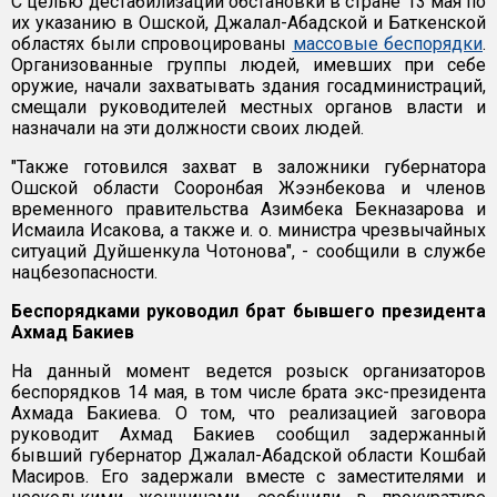
С целью дестабилизации обстановки в стране 13 мая по
их указанию в Ошской, Джалал-Абадской и Баткенской
областях были спровоцированы
массовые беспорядки
.
Организованные группы людей, имевших при себе
оружие, начали захватывать здания госадминистраций,
смещали руководителей местных органов власти и
назначали на эти должности своих людей.
"Также готовился захват в заложники губернатора
Ошской области Сооронбая Жээнбекова и членов
временного правительства Азимбека Бекназарова и
Исмаила Исакова, а также и. о. министра чрезвычайных
ситуаций Дуйшенкула Чотонова", - сообщили в службе
нацбезопасности.
Беспорядками руководил брат бывшего президента
Ахмад Бакиев
На данный момент ведется розыск организаторов
беспорядков 14 мая, в том числе брата экс-президента
Ахмада Бакиева. О том, что реализацией заговора
руководит Ахмад Бакиев сообщил задержанный
бывший губернатор Джалал-Абадской области Кошбай
Масиров. Его задержали вместе с заместителями и