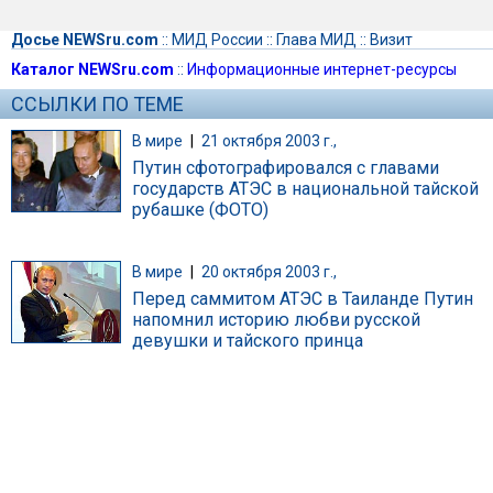
Досье NEWSru.com
::
МИД России
::
Глава МИД
::
Визит
Каталог NEWSru.com
::
Информационные интернет-ресурсы
ССЫЛКИ ПО ТЕМЕ
В мире
|
21 октября 2003 г.,
Путин сфотографировался с главами
государств АТЭС в национальной тайской
рубашке (ФОТО)
В мире
|
20 октября 2003 г.,
Перед саммитом АТЭС в Таиланде Путин
напомнил историю любви русской
девушки и тайского принца