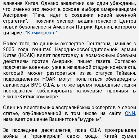
влияния Китая. Однако аналитики как один убеждены,
что именно это лежит в основе выбора американцами
Австралии. "Речь идет о создании новой военной
стратегии", - пояснил эксперт вашингтонского Центра
новой безопасности Америки Патрик Кронин, которого
цитирует
"Коммерсант"
.
Более того, по данным экспертов Пентагона, начиная с
2005 года генштаб Народно-освободительной армии
Китая (НОАК) ведет подготовку к возможным боевым
действиям против Америки, пишет газета. Согласно
подсчетам военных, уже в начальной стадии конфликта,
который может разгореться из-за статуса Тайваня,
подразделения НОАК могут попытаться обезвредить
авианосцы ВМС США, в то же время подводные лодки
постараются заблокировать ключевые проливы в
Южно-Китайском море.
Один из влиятельных австралийских экспертов в своей
статье, опубликованной в том числе на сайте
CNN
,
называет решение Вашингтона "мудрым".
За последнее десятилетие, пока США проигрывали
войны и "транжирили" свою мощь, Китай сумел