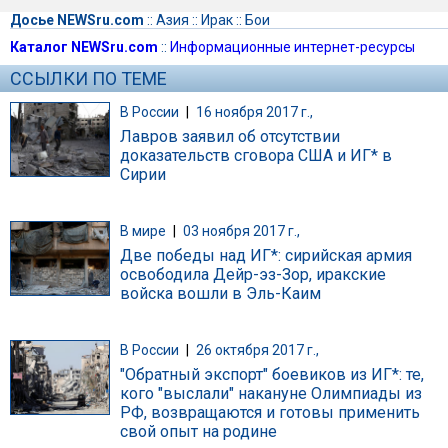
Досье NEWSru.com
::
Азия
::
Ирак
::
Бои
Каталог NEWSru.com
::
Информационные интернет-ресурсы
ССЫЛКИ ПО ТЕМЕ
В России
|
16 ноября 2017 г.,
Лавров заявил об отсутствии
доказательств сговора США и ИГ* в
Сирии
В мире
|
03 ноября 2017 г.,
Две победы над ИГ*: сирийская армия
освободила Дейр-эз-Зор, иракские
войска вошли в Эль-Каим
В России
|
26 октября 2017 г.,
"Обратный экспорт" боевиков из ИГ*: те,
кого "выслали" накануне Олимпиады из
РФ, возвращаются и готовы применить
свой опыт на родине