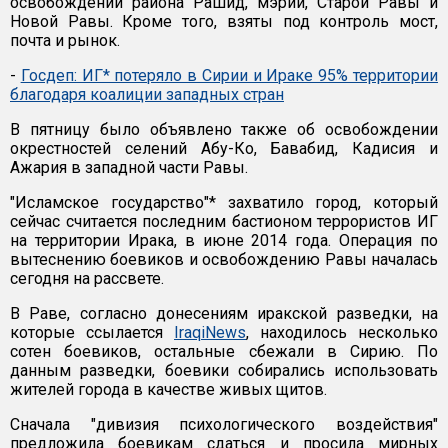
освобождении района Рашид, мэрии, Старой Равы и
Новой Равы. Кроме того, взяты под контроль мост,
почта и рынок.
-
Госдеп: ИГ* потеряло в Сирии и Ираке 95% территории
благодаря коалиции западных стран
В пятницу было объявлено также об освобождении
окрестностей селений Абу-Ко, Бавабид, Кадисия и
Ажария в западной части Равы.
"Исламское государство"* захватило город, который
сейчас считается последним бастионом террористов ИГ
на территории Ирака, в июне 2014 года. Операция по
вытеснению боевиков и освобождению Равы началась
сегодня на рассвете.
В Раве, согласно донесениям иракской разведки, на
которые ссылается
IraqiNews
, находилось несколько
сотен боевиков, остальные сбежали в Сирию. По
данным разведки, боевики собирались использовать
жителей города в качестве живых щитов.
Сначала "дивизия психологического воздействия"
предложила боевикам сдаться и просила мирных