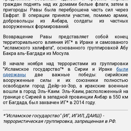
граждан поднять над их домами белые флаги, затем в
пригороды Равы была переброшена часть сил через
Евфрат. В операции приняли участие, помимо армии,
добровольцы из Анбара, солдаты из частных
вооруженных формирований.
Возвращение Равы представляет собой конец
территориального влияния ИГ* в Ираке и самозваного
"исламского халифата", основанного группировкой Абу
Бакра аль-Багдади из Мосула.
В начале ноября над террористами из группировки
"Исламское государство"* в Сирии и Ираке
были
одержаны
две важные победы: сирийские
вооруженные силы и их союзники полностью
освободили город Дейр-эз-Зор, а иракские военные
вошли в город Эль-Каим. Эль-Каим, расположенный на
границе с Сирией в западной провинции Анбар в 550 км
от Багдада, был захвачен ИГ* в 2014 году.
*"Исламское государство" (ИГ, ИГИЛ, ДАИШ) -
террористическая группировка, запрещенная в РФ.