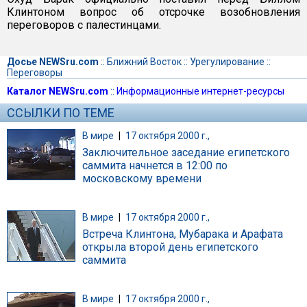
Клинтоном вопрос об отсрочке возобновления
переговоров с палестинцами.
Досье NEWSru.com
::
Ближний Восток
::
Урегулирование
::
Переговоры
Каталог NEWSru.com
::
Информационные интернет-ресурсы
ССЫЛКИ ПО ТЕМЕ
В мире
|
17 октября 2000 г.,
Заключительное заседание египетского
саммита начнется в 12:00 по
московскому времени
В мире
|
17 октября 2000 г.,
Встреча Клинтона, Мубарака и Арафата
открыла второй день египетского
саммита
В мире
|
17 октября 2000 г.,