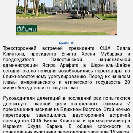
Архив НТВ
Трехсторонней встречей президента США Билла
Клинтона, президента Египта Хосни Мубарака и
председателя Палестинской национальной
администрации Ясира Арафата в Шарм-эль-Шейхе
сегодня около полудня возобновились переговоры по
ближневосточному урегулированию. Перед их началом
главы американского и египетского государств 20
минут беседовали с глазу на глаз.
Руководители делегаций в последний раз попытаются
достигнуть главной цели экстренного саммита √
прекращения насилия на Ближнем Востоке. Этой ночью
переговоры завершились двусторонней встречей
президента США Билла Клинтона и премьер-министра
Израиля Эхуда Барака. В общей сложности в
понедельник участники переговоров заседали 16 часов.