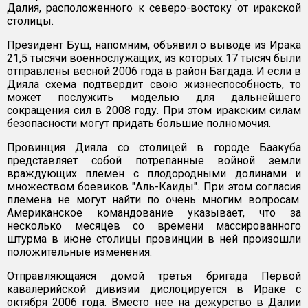
Далия, расположенного к северо-востоку от иракской
столицы.
Президент Буш, напомним, объявил о выводе из Ирака
21,5 тысячи военнослужащих, из которых 17 тысяч были
отправлены весной 2006 года в район Багдада. И если в
Дияла схема подтвердит свою жизнеспособность, то
может послужить моделью для дальнейшего
сокращения сил в 2008 году. При этом иракским силам
безопасности могут придать большие полномочия.
Провинция Дияла со столицей в городе Баакуба
представляет собой потрепанные войной земли
враждующих племен с плодородными долинами и
множеством боевиков "Аль-Каиды". При этом согласия
племена не могут найти по очень многим вопросам.
Американское командование указывает, что за
несколько месяцев со времени массированного
штурма в июне столицы провинции в ней произошли
положительные изменения.
Отправляющаяся домой третья бригада Первой
кавалерийской дивизии дислоцируется в Ираке с
октября 2006 года. Вместо нее на дежурство в Далии