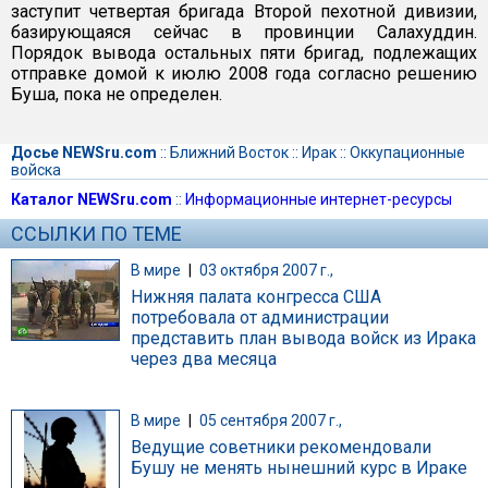
заступит четвертая бригада Второй пехотной дивизии,
базирующаяся сейчас в провинции Салахуддин.
Порядок вывода остальных пяти бригад, подлежащих
отправке домой к июлю 2008 года согласно решению
Буша, пока не определен.
Досье NEWSru.com
::
Ближний Восток
::
Ирак
::
Оккупационные
войска
Каталог NEWSru.com
::
Информационные интернет-ресурсы
ССЫЛКИ ПО ТЕМЕ
В мире
|
03 октября 2007 г.,
Нижняя палата конгресса США
потребовала от администрации
представить план вывода войск из Ирака
через два месяца
В мире
|
05 сентября 2007 г.,
Ведущие советники рекомендовали
Бушу не менять нынешний курс в Ираке