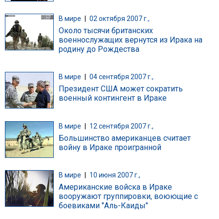
В мире
|
02 октября 2007 г.,
Около тысячи британских
военнослужащих вернутся из Ирака на
родину до Рождества
В мире
|
04 сентября 2007 г.,
Президент США может сократить
военный контингент в Ираке
В мире
|
12 сентября 2007 г.,
Большинство американцев считает
войну в Ираке проигранной
В мире
|
10 июня 2007 г.,
Американские войска в Ираке
вооружают группировки, воюющие с
боевиками "Аль-Каиды"