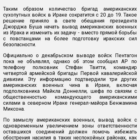
Таким образом количество бригад американских
сухопутных войск в Ираке сократится с 20 до 19. Такое
решение приняло в свете обещания президента
Джорджа Буша начать вывод американских военных
из Ирака и изменить их задачу - вместо прямой борьбы
с повстанцами на более подготовку иракских сил
безопасности.
Официально о декабрьском выводе войск Пентагон
пока не объявлял, однако об этом сообщил АР по
телефону полковник Стефан Твитти, командир
четвертой армейской бригады Первой кавалерийской
дивизии. Эту информацию подтвердили три других
американских военных чина в Ираке, включая
подполковника Майкла Доннелли, шефа по связям с
общественностью командующего американскими
силами в северном Ираке генерал-майора Бенжамина
Миксона.
По замыслу американских военных, вывод войск с
одновременным увеличением зоны ответственности
оставшихся соединений должен помочь избежать
обострения насилия в таких неспокойных районах, как