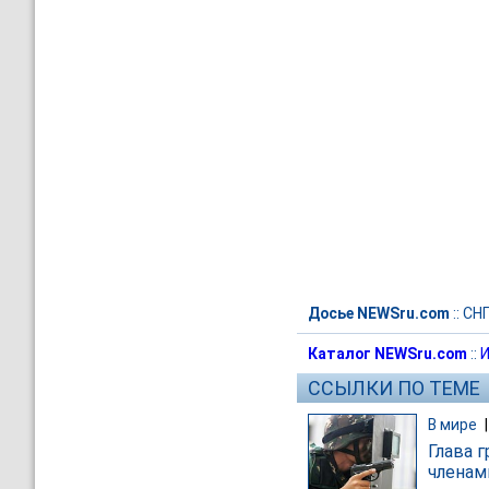
Досье NEWSru.com
::
СН
Каталог NEWSru.com
::
И
ССЫЛКИ ПО ТЕМЕ
В мире
Глава 
членам