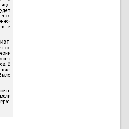
нице.
будет
ресте
енно-
ей в
ПИВТ.
ая по
ерии
пишет
ов. В
ние,
было
аны с
омали
ра",