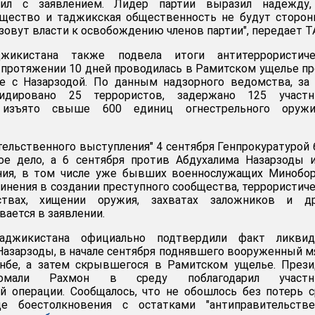
ил с заявлением. Лидер партии выразил надежду,
щество и таджикская общественность не будут сторон
зовут власти к освобождению членов партии", передает Т
джикистана также подвела итоги антитеррористиче
а протяжении 10 дней проводилась в Рамитском ущелье п
е с Назарзодой. По данным надзорного ведомства, за
идировано 25 террористов, задержано 125 участн
, изъято свыше 600 единиц огнестрельного оруж
тельственного выступления" 4 сентября Генпрокуратурой
ое дело, а 6 сентября против Абдухалима Назарзоды 
ия, в том числе уже бывших военнослужащих Минобор
нения в создании преступного сообщества, террористич
йствах, хищении оружия, захватах заложников и др
вается в заявлении.
аджикистана официально подтвердили факт ликвид
Назарзоды, в начале сентября поднявшего вооруженный 
нбе, а затем скрывшегося в Рамитском ущелье. Прези
омали Рахмон в среду поблагодарил участн
й операции. Сообщалось, что не обошлось без потерь 
е боестолкновения с остатками "антиправительстве