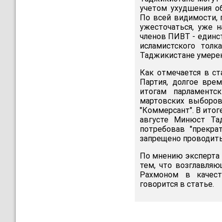
учетом ухудшения об
По всей видимости, 
ужесточаться, уже н
членов ПИВТ - единст
исламистского тол
Таджикистане умерен
Как отмечается в ст
Партия, долгое вре
итогам парламентс
мартовских выборов
"Коммерсант". В итог
августе Минюст Тад
потребовав "прекра
запрещено проводить
По мнению эксперта 
тем, что возглавля
Рахмоном в качеств
говорится в статье.