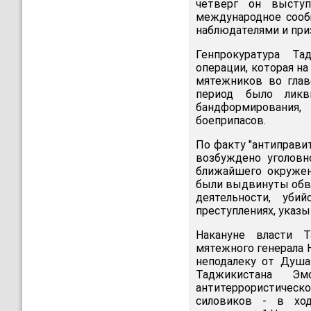
четверг он выступ
международное сооб
наблюдателями и при
Генпрокуратура Та
операции, которая н
мятежников во глав
период было ликв
бандформирования
боеприпасов.
По факту "антиправи
возбуждено уголовн
ближайшего окружен
были выдвинуты обви
деятельности, уби
преступлениях, указы
Накануне власти Т
мятежного генерала 
неподалеку от Душа
Таджикистана Эм
антитеррористическо
силовиков - в ход