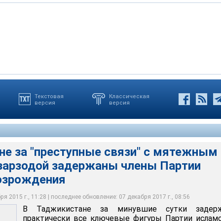
Текстовая
Классическая
версия
версия
минувшие сутки задержаны практически все ключевые фигуры
 возрождения Таджикистана (ПИВТ)
не за "преступные связи" с мятежным
зарзодой задержаны члены Партии
озрождения
я 2015 г., 11:28 | последнее обновление: 07 декабря 2017 г., 08:56
В Таджикистане за минувшие сутки задер
практически все ключевые фигуры Партии ислам