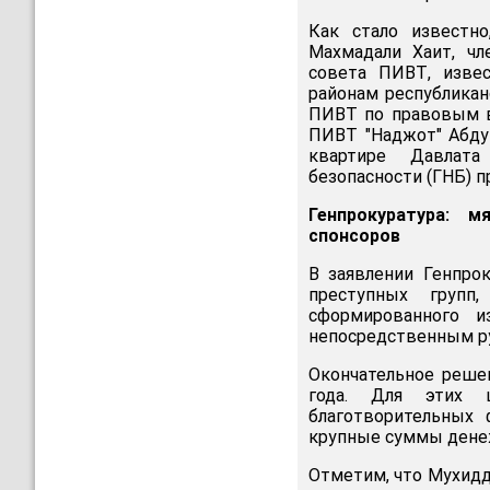
Как стало известно
Махмадали Хаит, чл
совета ПИВТ, извес
районам республикан
ПИВТ по правовым в
ПИВТ "Наджот" Абдук
квартире Давлата
безопасности (ГНБ) п
Генпрокуратура: 
спонсоров
В заявлении Генпрок
преступных групп
сформированного и
непосредственным р
Окончательное реше
года. Для этих 
благотворительных 
крупные суммы денеж
Отметим, что Мухидд