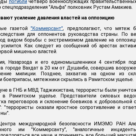
зоды
погибли
четверо военнослужащих правительственных
р спецподразделения "Альфа" полковник Рустам Амакиев.
вают усиление давления властей на оппозицию
ные газетой
"Коммерсант"
, предполагают, что мятеж 
следствия для оппонентов руководства страны. По ве
 под видом борьбы с экстремизмом давление на оппози
усилится. Как следует из сообщений об арестах актив
первой мишенью властей.
я, Назарзода и его единомышленники 4 сентября под
в городе Вахдат в 20 км от Душанбе, совершив вооруж
ление милиции. Позднее, захватив на одном из скл
 боеприпасы, мятежники скрылись в Рамитском ущелье.
нуне в ГНБ и МВД Таджикистана, террористы были уничт
я в Рамитском ущелье. Представители силовых ведо
тка переговоров и склонение боевиков к добровольной 
": "террористы оказали яростное сопротивление и отв
ны".
ентра международной безопасности ИМЭМО РАН Але
анного им "Коммерсанту", "аналогичные инциден
повторяться все чаще и принимать все больший масштаб