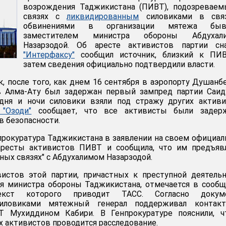
возрождения Таджикистана (ПИВТ), подозреваем
связях с
ликвидированным
силовиками в свя
обвинениями в организации мятежа бы
заместителем министра обороны Абдухал
Назарзодой. Об аресте активистов партии сна
"Интерфаксу"
сообщил источник, близкий к ПИВ
затем сведения официально подтвердили власти.
к, после того, как днем 16 сентября в аэропорту Душанб
 Алма-Ату был задержан первый зампред партии Саид
 дня и ночи силовики взяли под стражу других актив
"Озоди"
сообщает, что все активисты были задер
в безопасности.
прокуратура Таджикистана в заявлении на своем официа
ресты активистов ПИВТ и сообщила, что им предъяв
ных связях" с Абдухалимом Назарзодой.
истов этой партии, причастных к преступной деятель
я министра обороны Таджикистана, отмечается в сооб
текст которого приводит ТАСС. Согласно докуме
силовиками мятежный генерал поддерживал контак
Т Мухиддином Кабири. В Генпрокуратуре пояснили, ч
 активистов проводится расследование.