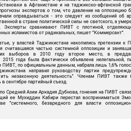
становки в Афганистане и на таджикско-афганской гра
прогнозы экспертов о том, что давление на оппозицию 
ачали оправдываться - это следует из сообщений об а
венной в стране политической силы не светского, а умер
ка. Эксперты сравнивают ПИВТ с плотиной, отделяющ
ных исламистов от радикальных, пишет "Коммерсант".
атье, у властей Таджикистана накопились претензии к 
мя считавшаяся частью системной оппозиции и занявш
ких выборов в 2010 году второе место, в преддв
 2015 года была фактически объявлена нелегальной, 
е ПИВТ, по официальным данным, набрала лишь 1,6% голос
жикистана направил руководству партии предупрежде
тить незаконную деятельность". Членам ПИВТ также 
 в сентябре партийный съезд.
по Средней Азии Аркадия Дубнова, гонения на ПИВТ связ
ющий ее Мухиддин Кабири перестал восприниматься Эм
е "системного, безвредного для власти оппозиционе