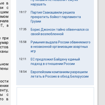
ые в
нарушать
зи с
вшим
19:17
Партия Саакашвили решила
имом
прекратить бойкот парламента
чала
Грузии
Т, а
17:35
Борис Джонсон тайно обвенчался со
своей возлюбленной
е при
умар
15:58
Румыния выдала России обвиняемого
истов
в незаконной организации азартных
жаны
игр
12:11
ЕС предложил Байдену единый
льном
подход в отношении России
лены
18:54
Европейским компаниям разрешили
летать в Россию в обход Белоруссии
ности
щении
нту,
ты с
то в