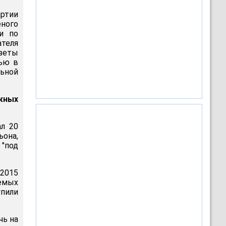
ртии
ного
и по
ателя
азеты
чью в
ьной
жных
ал 20
она,
"под
 2015
емых
пили
чь на