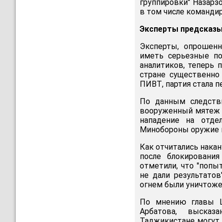
группировки" Назар
в том числе команди
Эксперты предсказы
Эксперты, опрошен
иметь серьезные по
аналитиков, теперь
стране существенно 
ПИВТ, партия стала 
По данным следстви
вооруженный мятеж 
нападение на отде
Минобороны оружие и
Как отчитались нака
после блокировани
отметили, что "попы
не дали результатов
огнем были уничтоже
По мнению главы Ц
Арбатова, высказ
Таджикистане могут 