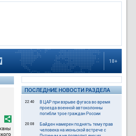
18+
ПОСЛЕДНИЕ НОВОСТИ РАЗДЕЛА
22:40
В ЦАР при взрыве фугаса во время
проезда военной автоколонны
погибли трое граждан России
20:08
Байден намерен поднять тему прав
жаны
человека на июньской встрече с
ского
Путиным и не позволит ему их