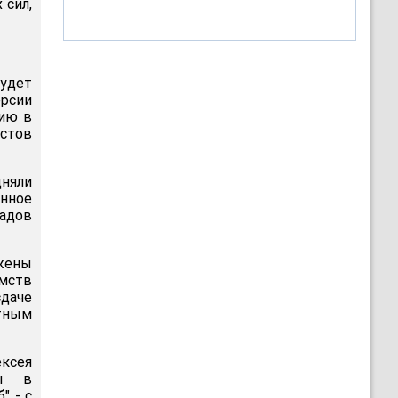
 сил,
будет
рсии
цию в
истов
няли
енное
адов
ожены
мств
сдаче
етным
ксея
ты в
" - с