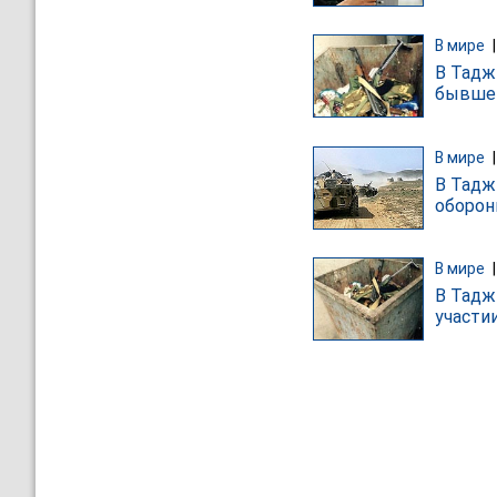
В мире
В Тадж
бывшег
В мире
В Тадж
оборон
В мире
В Тадж
участи