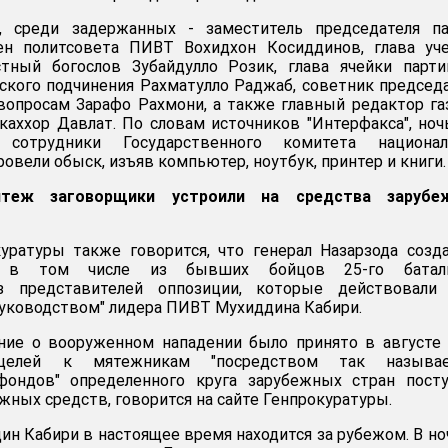
, среди задержанных - заместитель председателя па
ен политсовета ПИВТ Вохидхон Косиддинов, глава уче
тный богослов Зубайдулло Розик, глава ячейки парти
ского подчинения Рахматулло Раджаб, советник председ
опросам Зарафо Рахмони, а также главный редактор г
аххор Давлат. По словам источников "Интерфакса", но
 сотрудники Государственного комитета национал
ровели обыск, изъяв компьютер, ноутбук, принтер и книги.
мятеж заговорщики устроили на средства зарубе
уратуры также говорится, что генерал Назарзода созд
, в том числе из бывших бойцов 25-го баталь
з представителей оппозиции, которые действовали 
уководством" лидера ПИВТ Мухиддина Кабири.
ние о вооруженном нападении было принято в августе
целей к мятежникам "посредством так называ
фондов" определенного круга зарубежных стран посту
ных средств, говорится на сайте Генпрокуратуры.
ин Кабири в настоящее время находится за рубежом. В но