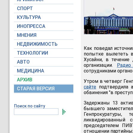
СПОРТ
КУЛЬТУРА
ИНОПРЕССА
МНЕНИЯ
НЕДВИЖИМОСТЬ
Как поведал источни
ТЕХНОЛОГИИ
попытке вылететь в
Хусайни, в течение
АВТО
организации.
Радио 
МЕДИЦИНА
сотрудниками органо
АРХИВ
Утром в четверг Ген
сайте
подтвердила а
СТАРАЯ ВЕРСИЯ
обвинения "в преступ
Задержаны 13 актив
Поиск по сайту
бывшего заместител
Генпрокуратуры, 
ликвидированный 
председателем ПИВ
отношении партийных