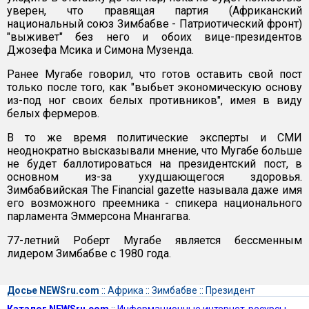
уверен, что правящая партия (Африканский
национальный союз Зимбабве - Патриотический фронт)
"выживет" без него и обоих вице-президентов
Джозефа Мсика и Симона Музенда.
Ранее Мугабе говорил, что готов оставить свой пост
только после того, как "выбьет экономическую основу
из-под ног своих белых противников", имея в виду
белых фермеров.
В то же время политические эксперты и СМИ
неоднократно высказывали мнение, что Мугабе больше
не будет баллотироваться на президентский пост, в
основном из-за ухудшающегося здоровья.
Зимбабвийская The Financial gazette называла даже имя
его возможного преемника - спикера национального
парламента Эммерсона Мнангагва.
77-летний Роберт Мугабе является бессменным
лидером Зимбабве с 1980 года.
Досье NEWSru.com
::
Африка
::
Зимбабве
::
Президент