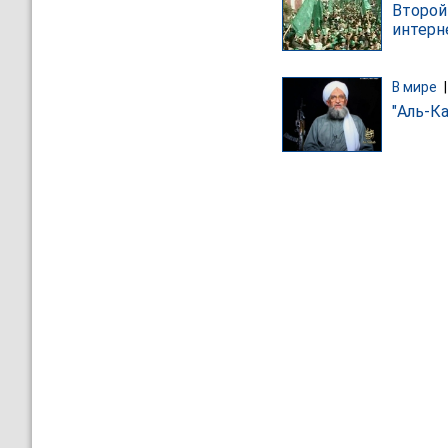
Второй
интерн
В мире
"Аль-К