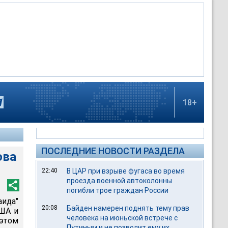
18+
ПОСЛЕДНИЕ НОВОСТИ РАЗДЕЛА
ова
22:40
В ЦАР при взрыве фугаса во время
проезда военной автоколонны
погибли трое граждан России
ида"
20:08
Байден намерен поднять тему прав
США и
человека на июньской встрече с
 этом
Путиным и не позволит ему их