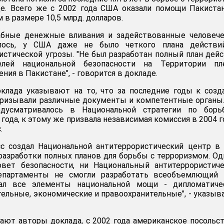
де. Всего же с 2002 года США оказали помощи Пакиста
 в размере 10,5 млрд. долларов.
бные денежные вливания и задействованные человече
алось, у США даже не было четкого плана действи
стической угрозы. "Не был разработан полный план дей
лей национальной безопасности на Территории пл
ния в Пакистане", - говорится в докладе.
клада указывают на то, что за последние годы к соз
 призывали различные документы и компетентные органы.
едусматривалось в Национальной стратегии по борь
года, к этому же призвала независимая комиссия в 2004 г
.
сс создал Национальной антитеррористический центр в
 разработки полных планов для борьбы с терроризмом. Од
вет безопасности, ни Национальный антитеррористиче
епартаменты не смогли разработать всеобъемлющий п
л все элементы национальной мощи - дипломатичес
ельные, экономические и правоохранительные", - указыв
чают авторы доклада, с 2002 года американское посольс