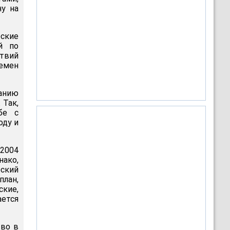
ну на
ские
й по
ствий
емен
данию
 Так,
бе с
оду и
 2004
нако,
ский
лан,
кие,
ается
тво в