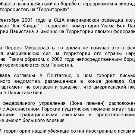
общего плана действий по борьбе с терроризмом и ликви
еррористов на "Территориях".
сентября 2001 года в США американская разведка пол
лава "Аль-Каиды" - террорист номер один Усама Бен Ла
ории Пакистана, а именно на Территории племен федерал
а Первез Мушарраф в то время не признал этого фак
ция американских сил на территории его страны нар
на. Таким образом, с 2002 года непосредственным бор
иториях является сам Пакистан.
лада согласны в Пентагоне, о чем говорит письм
нного ведомства, размещенное в конце доклада. Од
артамент не согласен и заявляет, что американский пл
м в Пакистане был.
 федерального управления (Зона племен) расположе
е с Афганистаном. Горские пуштунские племена живут зд
своими традиционными законами и представлениям
не имеют большого влияния.
й территории нашли убежище сотни иностранных ислами