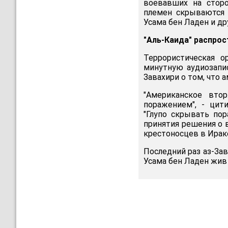
воевавших на сторо
племен скрываются 
Усама бен Ладен и др
"Аль-Каида" распро
Террористическая о
минутную аудиозапис
Завахири о том, что 
"Американское вто
поражением", - цит
"Глупо скрывать по
принятия решения о 
крестоносцев в Ираке"
Последний раз аз-За
Усама бен Ладен жив 