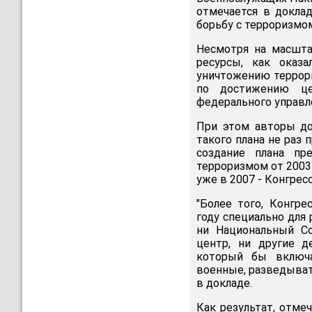
отмечается в докла
борьбу с терроризмом
Несмотря на масшта
ресурсы, как оказ
уничтожению террори
по достижению це
федерального управле
При этом авторы до
такого плана не раз
создание плана пр
терроризмом от 2003 
уже в 2007 - Конгресс
"Более того, Конгре
году специально для
ни Национальный Со
центр, ни другие д
который бы включа
военные, разведыват
в докладе.
Как результат, отме