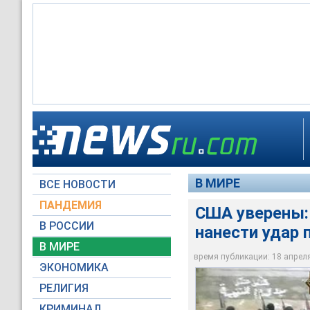
Террористическая г
Счетная палата сде
На устранение терр
Пакистан разместил
удар по США и до с
безопасного укрыти
Вашингтон выделил 
с западной внешно
В МИРЕ
ВСЕ НОВОСТИ
Вести
Вести
Архив NEWSru.com
НТВ
ПАНДЕМИЯ
США уверены: 
В РОССИИ
нанести удар
В МИРЕ
время публикации: 18 апреля 
ЭКОНОМИКА
РЕЛИГИЯ
КРИМИНАЛ