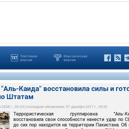
Текстовая
Классическая
версия
версия
руппировка "Аль-Каида" восстановила свои способности нанести
лала вывод, что "Аль-Каида" преуспела в образовании
ористической угрозы только на "Территориях" с 2002 года
 120 тысяч военнослужащих на "Территориях" и готовит бойцов
их пор находится на территории Пакистана
я на Территории племен федерального управления
5,8 млрд долларов
стью
"Аль-Каида" восстановила силы и гот
 по Штатам
2008 г., 08:24 | последнее обновление: 07 декабря 2017 г., 08:56
Террористическая группировка "Аль-Ка
восстановила свои способности нанести удар по 
до сих пор находится на территории Пакистана. Об