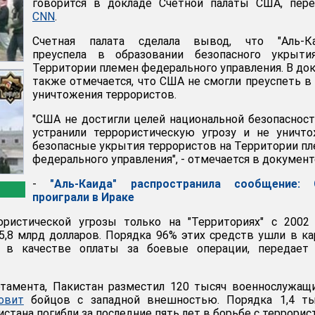
говорится в докладе Счетной палаты США, пере
CNN
.
Счетная палата сделала вывод, что "Аль-Ка
преуспела в образовании безопасного укрыти
Территории племен федерального управления. В до
также отмечается, что США не смогли преуспеть в
уничтожения террористов.
"США не достигли целей национальной безопасност
устранили террористическую угрозу и не уничт
безопасные укрытия террористов на Территории п
федерального управления", - отмечается в документ
-
"Аль-Каида" распространила сообщение:
проиграли в Ираке
ористической угрозы только на "Территориях" с 2002
,8 млрд долларов. Порядка 96% этих средств ушли в к
и в качестве оплаты за боевые операции, передае
тамента, Пакистан разместил 120 тысяч военнослужащ
овит
бойцов с западной внешностью. Порядка 1,4 ты
тана погибли за последние пять лет в борьбе с террорис