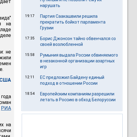
дает
нарушать
19:17
Партия Саакашвили решила
ида"
прекратить бойкот парламента
я на
Грузии
кладе
 деле
17:35
Борис Джонсон тайно обвенчался со
своей возлюбленной
и: не
15:58
Румыния выдала России обвиняемого
ожили
в незаконной организации азартных
лемен
игр
е.
12:11
ЕС предложил Байдену единый
 США
подход в отношении России
18:54
Европейским компаниям разрешили
 года
летать в Россию в обход Белоруссии
арман
т
РИА
их на
сячи
тами,