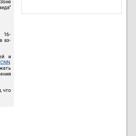
Зоне
аида"
ю 16-
а аз-
ей и
я
CNN
.
ежать
жения
, что