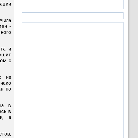
дации
учила
ден -
ьного
та и
ушит
цом с
о из
нако
ан по
на в
есь в
и, а
стов,