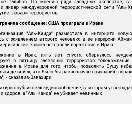
не талибов. По мнению ряда западных экспертов, в 
и лидер международной террористической сети "Аль-К
угие главари террористов.
странила сообщение: США проиграли в Ираке
рганизация "Аль-Каида" разместила в интернете нову
ь с заявлением второго человека в ее иерархии Айман
американские войска потерпели поражение в Ираке.
ржение в Ирак, пять лет спустя, обернулось неудач
ирует в пятницу заявление террористов телекомпани
ражение в Ираке для того, чтобы позволить Бушу изб
выводе войск, что было бы равнозначно признанию пора
, - сказал аз-Завахири.
вахири опубликовал аудиосообщение, в котором утверждал
и здоров, а "Аль-Каида" не убивает невинных.