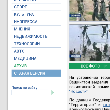
СПОРТ
КУЛЬТУРА
ИНОПРЕССА
МНЕНИЯ
НЕДВИЖИМОСТЬ
ТЕХНОЛОГИИ
АВТО
МЕДИЦИНА
АРХИВ
ВСЕ ФОТО
СТАРАЯ ВЕРСИЯ
На устранение терр
Вашингтон выделил 5
пакистанской арми
Поиск по сайту
"Новости"
.
По данным Госдепар
"Территориях" и
гот
военнослужащих Пакис