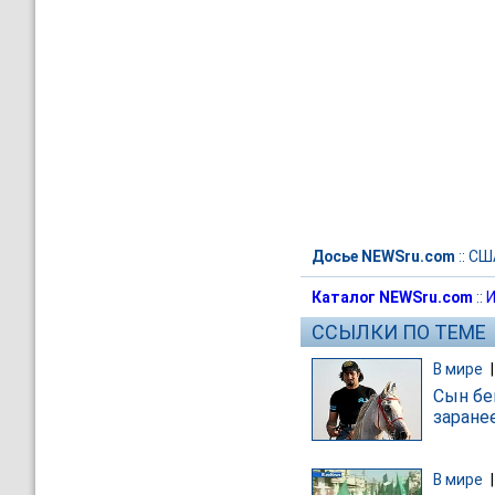
Досье NEWSru.com
::
СШ
Каталог NEWSru.com
::
И
ССЫЛКИ ПО ТЕМЕ
В мире
Сын бе
заране
В мире