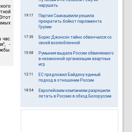
нарушать
ского
тной
19:17
Партия Саакашвили решила
"Этот
прекратить бойкот парламента
амых
Грузии
17:35
Борис Джонсон тайно обвенчался со
 час.
своей возлюбленной
", -
жбы.
15:58
Румыния выдала России обвиняемого
в незаконной организации азартных
игр
12:11
ЕС предложил Байдену единый
подход в отношении России
18:54
Европейским компаниям разрешили
летать в Россию в обход Белоруссии