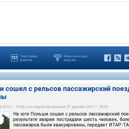
Текстовая
Классическая
версия
версия
л с рельсов пассажирский поезд. В результате аварии
еловек, более 30 пассажиров были эвакуированы
и сошел с рельсов пассажирский поез
ны
 2010 г., 18:58 | последнее обновление: 07 декабря 2017 г., 08:56
На юге Польши сошел с рельсов пассажирский пое
результате аварии пострадали шесть человек, бол
пассажиров были эвакуированы, передает ИТАР-Т