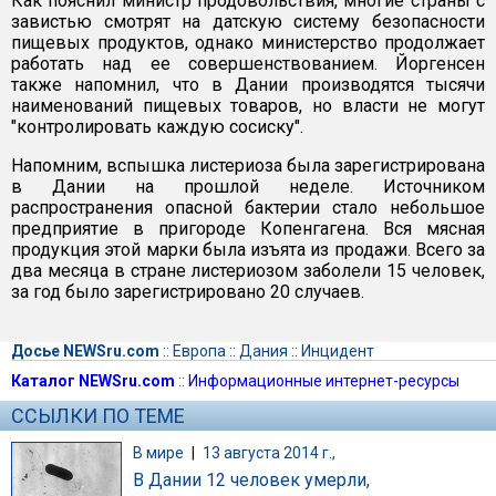
Как пояснил министр продовольствия, многие страны с
завистью смотрят на датскую систему безопасности
пищевых продуктов, однако министерство продолжает
работать над ее совершенствованием. Йоргенсен
также напомнил, что в Дании производятся тысячи
наименований пищевых товаров, но власти не могут
"контролировать каждую сосиску".
Напомним, вспышка листериоза была зарегистрирована
в Дании на прошлой неделе. Источником
распространения опасной бактерии стало небольшое
предприятие в пригороде Копенгагена. Вся мясная
продукция этой марки была изъята из продажи. Всего за
два месяца в стране листериозом заболели 15 человек,
за год было зарегистрировано 20 случаев.
Досье NEWSru.com
::
Европа
::
Дания
::
Инцидент
Каталог NEWSru.com
::
Информационные интернет-ресурсы
ССЫЛКИ ПО ТЕМЕ
В мире
|
13 августа 2014 г.,
В Дании 12 человек умерли,