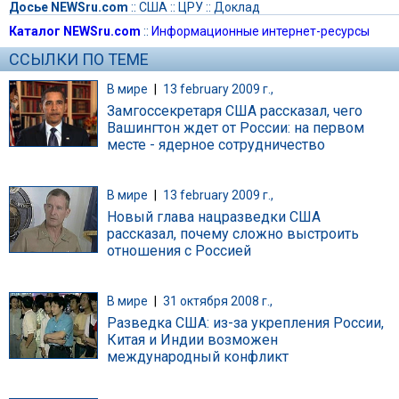
Досье NEWSru.com
::
США
::
ЦРУ
::
Доклад
Каталог NEWSru.com
::
Информационные интернет-ресурсы
ССЫЛКИ ПО ТЕМЕ
В мире
|
13 february 2009 г.,
Замгоссекретаря США рассказал, чего
Вашингтон ждет от России: на первом
месте - ядерное сотрудничество
В мире
|
13 february 2009 г.,
Новый глава нацразведки США
рассказал, почему сложно выстроить
отношения с Россией
В мире
|
31 октября 2008 г.,
Разведка США: из-за укрепления России,
Китая и Индии возможен
международный конфликт