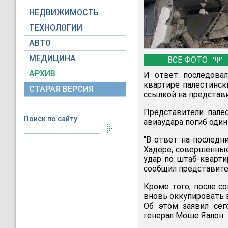
НЕДВИЖИМОСТЬ
ТЕХНОЛОГИИ
АВТО
МЕДИЦИНА
ВСЕ ФОТО
АРХИВ
И ответ последовал
квартире палестинск
СТАРАЯ ВЕРСИЯ
ссылкой на представи
Представители пале
Поиск по сайту
авиаудара погиб один
"В ответ на последн
Хадере, совершенные
удар по штаб-кварти
сообщил представите
Кроме того, после с
вновь оккупировать 
Об этом заявил сег
генерал Моше Яалон.