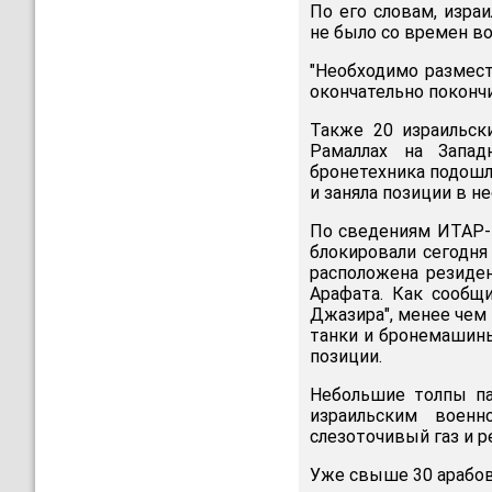
По его словам, изра
не было со времен во
"Необходимо размест
окончательно покончит
Также 20 израильск
Рамаллах на Запад
бронетехника подошл
и заняла позиции в н
По сведениям ИТАР-Т
блокировали сегодня
расположена резиде
Арафата. Как сообщи
Джазира", менее чем 
танки и бронемашин
позиции.
Небольшие толпы па
израильским военн
слезоточивый газ и р
Уже свыше 30 арабов