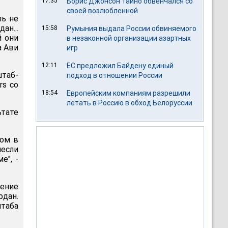
17:35
Борис Джонсон тайно обвенчался со
своей возлюбленной
ль не
ан...
15:58
Румыния выдала России обвиняемого
й они
в незаконной организации азартных
а Ави
игр
12:11
ЕС предложил Байдену единый
таб-
подход в отношении России
rs со
18:54
Европейским компаниям разрешили
летать в Россию в обход Белоруссии
ьтате
ром в
несли
е", -
шение
рдан.
штаба