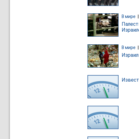
В мире
Палест
Израил
В мире
Израил
Извест