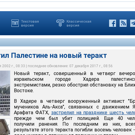
Текстовая
Классическая
версия
версия
ил Палестине на новый теракт
ие теракты, в частности тот, что произошел вчера вечером в
2002 г., 08:33 | последнее обновление: 07 декабря 2017 г., 08:56
ты нанесли удар по штаб-квартире палестинских сил
е силы нанесли удар по штаб-квартире сил безопасности
 вооруженный активист "Бригад мучеников" застрелил на
Новый теракт, совершенный в четверг вечер
оде Тулькарме в ответ на действия палестинского боевика
дара погиб один полицейский, а 18 человек получили ранения
омии в Тулькарме", - сообщил представитель армии
ловек, прежде чем был убит полицией
отомстить за погибших
израильском городе Хадера палестинс
экстремистами, резко обострил обстановку на Бл
Востоке.
В Хадере в четверг вооруженный активист "Бр
мучеников Аль-Акса", связанных с движением Я
Арафата ФАТХ,
застрелил на празднике шесть чел
прежде чем был убит полицией. Еще 40 чел
получили ранения. По последним из них, все
результате этого теракта погибли восемь человек 