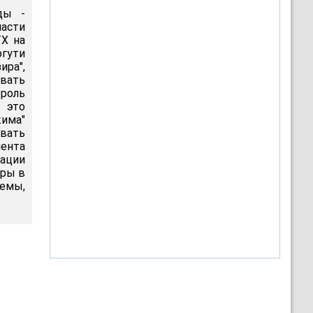
ды -
асти
ТХ на
ргути
ира",
рвать
троль
- это
има"
вать
мента
ации
еры в
темы,