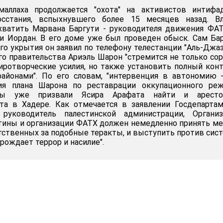
маллаха продолжается "охота" на активистов интифа
осстания, вспыхнувшего более 15 месяцев назад. Вл
хватить Марвана Баргути - руководителя движения ФА
и Иордан. В его доме уже был проведен обыск. Сам Ба
его укрытия он заявил по телефону телестанции "Аль-Джаз
ого правительства Ариэль Шарон "стремится не только со
ротворческие усилия, но также установить полный кон
районами". По его словам, "интервенция в автономию 
ия плана Шарона по реставрации оккупационного реж
ы уже призвали Ясира Арафата найти и аресто
кта в Хадере. Как отмечается в заявлении Госдепарта
руководитель палестинской администрации, Организ
тины и организации ФАТХ должен немедленно принять м
тственных за подобные теракты, и выступить против сис
рождает террор и насилие".