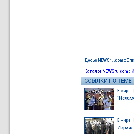
Досье NEWSru.com
::
Бли
Каталог NEWSru.com
::
И
ССЫЛКИ ПО ТЕМЕ
В мире
"Ислам
В мире
Израил