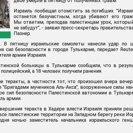
двое умерли в пятницу от полученных травм.
Израиль пообещал отомстить за погибших. "Израи
останется безучастным, когда убивают его гражд
Мы ответим, преподав палестинцам урок, которы
не забудут", - заявил пресс-секретарь правительств
Пазнер.
. В пятницу израильские самолеты нанесли удар по ш
их сил безопасности в городе Тулькарме, передает Reute
теля армии Израиля.
стинской больницы в Тулькарме сообщили, что в резул
 полицейский, а 18 человек получили ранения.
ие теракты, в частности тот, что произошел вчера вече
 "Бригадами мучеников Аль-Акса", вооруженные силы на
ре сил безопасности Палестинской автономии в Тулькарм
ль армии.
овершения теракта в Хадере власти Израиля приняли ре
все палестинские территории на Западном берегу реки Ио
одня ночью заместитель начальника израильского ген