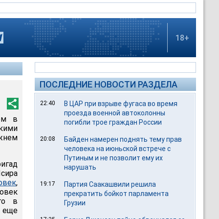
18+
ПОСЛЕДНИЕ НОВОСТИ РАЗДЕЛА
22:40
В ЦАР при взрыве фугаса во время
проезда военной автоколонны
ом в
погибли трое граждан России
кими
ижнем
20:08
Байден намерен поднять тему прав
человека на июньской встрече с
Путиным и не позволит ему их
игад
нарушать
сира
овек
,
19:17
Партия Саакашвили решила
овек
прекратить бойкот парламента
го в
Грузии
- еще