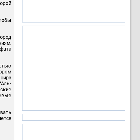
торой
чтобы
город
иям,
афата
остью
тором
Ясира
"Аль-
ьские
оевые
вать
ется