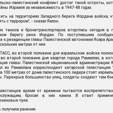
ильско-палестинский конфликт достиг такой остроты, ко
йны Израиля за независимость в 1947-48 годах.
ить на территориях Западного берега Иордана войска, 
ь с террором", - сказал Яалон.
их танков и бронетранспортеров вторглись сегодня в 
ном берегу реки Иордан. По поступившим сообщен
а к резиденции главы Палестинской автономии Ясира Ар
ескольких метрах от нее.
АСС, во второй половине дня израильские войска полн
 во второй половине дня квартал города Рамаллах, в ко
нция главы Палестинской национальной администрации 
л из Рамаллаха корреспондент катарской телестанции 
в 100 метрах от дома палестинского лидера стоят израил
ы. Перекрыв большинство улиц, солдаты создают там б
лестинцев время от времени пытаются воспрепятство
ослужащим, бросая в них камни. В ответ применя
езиновые пули.
 получили ранения.