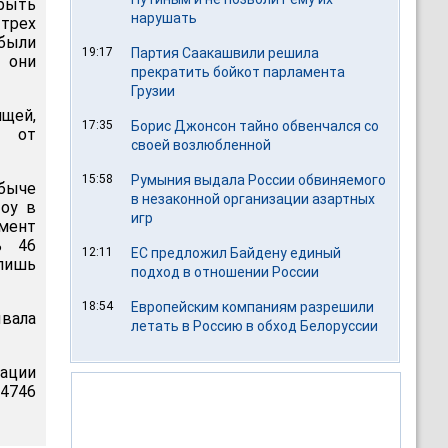
орыть
нарушать
трех
были
19:17
Партия Саакашвили решила
 они
прекратить бойкот парламента
Грузии
щей,
17:35
Борис Джонсон тайно обвенчался со
и от
своей возлюбленной
15:58
Румыния выдала России обвиняемого
быче
в незаконной организации азартных
тоу в
игр
мент
ь 46
12:11
ЕС предложил Байдену единый
лишь
подход в отношении России
18:54
Европейским компаниям разрешили
ывала
летать в Россию в обход Белоруссии
мации
 4746