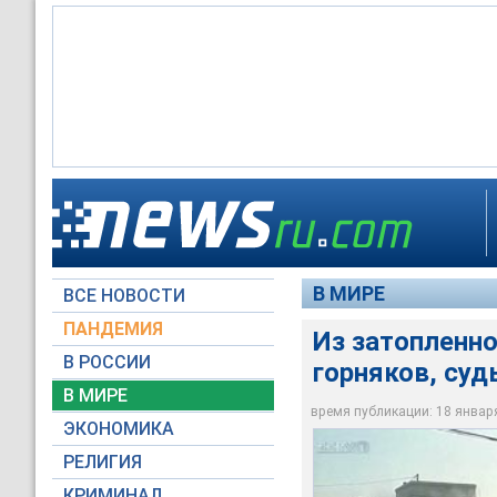
Инцидент произоше
близ города Баотоу
Как сообщило агент
Шесть горняков уда
внезапного затопле
добраться до одног
Китая, где оказали
выбраться смогли 
обнаружены живыми 
В МИРЕ
ВСЕ НОВОСТИ
RTV International
RTV International
RTV International
ПАНДЕМИЯ
Из затопленно
В РОССИИ
горняков, суд
В МИРЕ
время публикации: 18 января 
ЭКОНОМИКА
РЕЛИГИЯ
КРИМИНАЛ