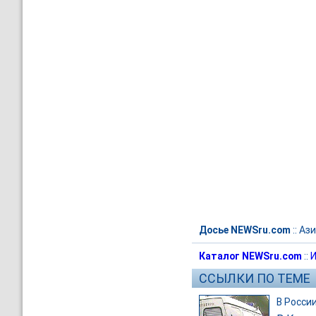
Досье NEWSru.com
::
Ази
Каталог NEWSru.com
::
И
ССЫЛКИ ПО ТЕМЕ
В Росси