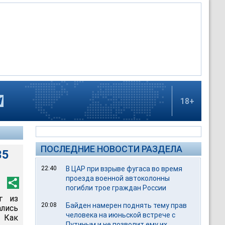
18+
ПОСЛЕДНИЕ НОВОСТИ РАЗДЕЛА
35
22:40
В ЦАР при взрыве фугаса во время
проезда военной автоколонны
погибли трое граждан России
г из
20:08
Байден намерен поднять тему прав
ались
человека на июньской встрече с
 Как
Путиным и не позволит ему их