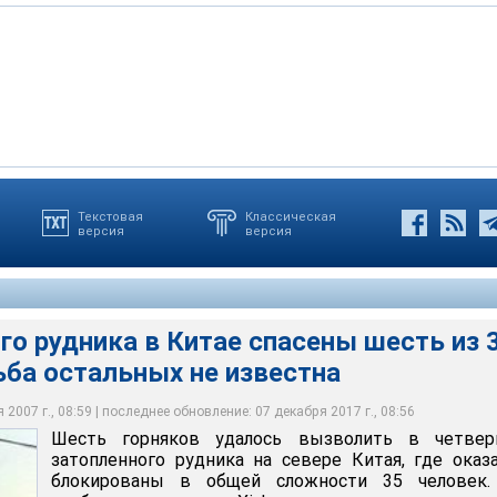
л на предприятии по добыче железной руды, расположенном
Текстовая
Классическая
версия
версия
 в автономном районе Внутренняя Монголия. В момент
ство Xinhua, спасатели смогли прорыть наклонный туннель и
лось вызволить в четверг из затопленного рудника на севере
ния под землей находилось 46 рабочих, но самостоятельно
о из трех вертикальных стволов шахты, где ими были
сь блокированы в общей сложности 35 человек
лишь одиннадцать
шестеро горняков. Все они доставлены в больницы
го рудника в Китае спасены шесть из 
ьба остальных не известна
2007 г., 08:59 | последнее обновление: 07 декабря 2017 г., 08:56
Шесть горняков удалось вызволить в четвер
затопленного рудника на севере Китая, где оказ
блокированы в общей сложности 35 человек.