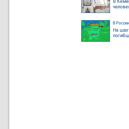
В Кеме
челове
В Росси
На шахт
погибш