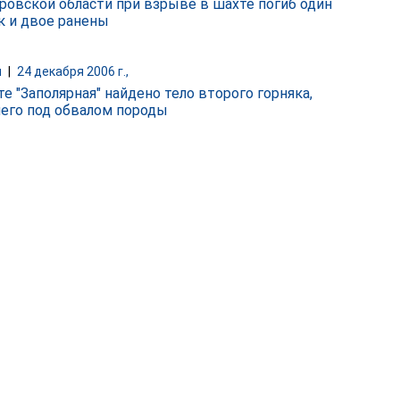
ровской области при взрыве в шахте погиб один
к и двое ранены
и
|
24 декабря 2006 г.,
е "Заполярная" найдено тело второго горняка,
его под обвалом породы