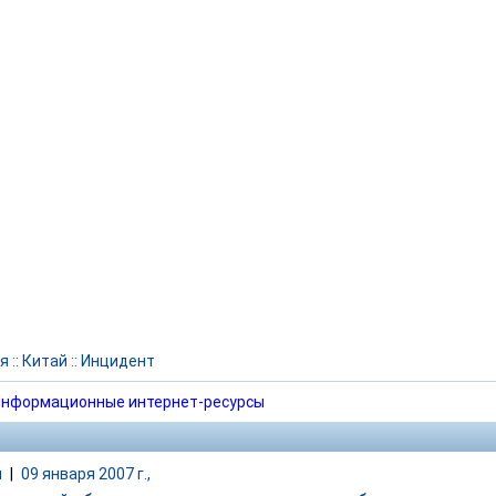
я
::
Китай
::
Инцидент
нформационные интернет-ресурсы
и
|
09 января 2007 г.,