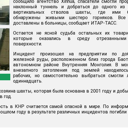
сообщило агентство Xinhua, спасатели смогли пр
наклонный туннель и добраться до одного из 
вертикальных стволов шахты, где ими 
обнаружены живыми шестеро горняков. Все
доставлены в больницы, сообщает ИТАР-ТАСС.
Остается не ясной судьба остальных их товари
которые оказались в среду отрезанным
поверхности.
Инцидент произошел на предприятии по до
железной руды, расположенном близ города Бао
автономном районе Внутренняя Монголия. В мо
внезапного затопления под землей находилос
рабочих, но самостоятельно выбраться смогли 
одиннадцать.
хозяина шахты, которая была основана в 2001 году и доб
в год.
сть в КНР считается самой опасной в мире. По инфор
рошлом году в результате различных инцидентов погибли