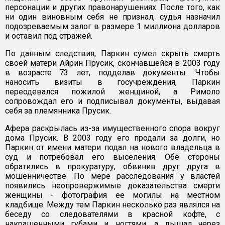
персонации и других правонарушениях. После того, как
ни один виновным себя не признал, судья назначил
подозреваемым залог в размере 1 миллиона долларов
и оставил под стражей.
По данным следствия, Паркин сумел скрыть смерть
своей матери Айрин Прусик, скончавшейся в 2003 году
в возрасте 73 лет, подделав документы. Чтобы
наносить визиты в госучреждения, Паркин
переодевался пожилой женщиной, а Римоло
сопровождал его и подписывал документы, выдавая
себя за племянника Прусик.
Афера раскрылась из-за имущественного спора вокруг
дома Прусик. В 2003 году его продали за долги, но
Паркин от имени матери подал на нового владельца в
суд и потребовал его выселения. Обе стороны
обратились в прокуратуру, обвинив друг друга в
мошенничестве. По мере расследования у властей
появились неопровержимые доказательства смерти
женщины - фотография ее могилы на местном
кладбище. Между тем Паркин несколько раз являлся на
беседу со следователями в красной кофте, с
накрашенными губами и ногтями, а дышал через