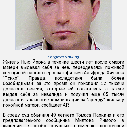
therightperspective.org
Житель Нью-Йорка в течение шести лет после смерти
матери выдавал себя за нее, переодеваясь пожилой
женщиной, словно персонаж фильма Альфреда Хичкока
"Психо". Правда, последствия были более
безобидными: за это время он присвоил 52 тысячи
долларов пенсии, которые ей полагались, а также
выдал себя за инвалида и получил еще 65 тысяч
долларов в качестве компенсации за "аренду" жилья у
покойной матери, сообщает AP.
В среду суд обвинил 49-летнего Томаса Паркина и его
предполагаемого сообщника Милтона Римоло в
хищении в особо крупных размерах, преступной