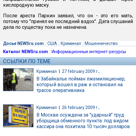
кислородную маску.
После ареста Паркин заявил, что он - это его мать,
потому что "принял ее последний вздох". Дата слушаний
дела по существу пока не назначена.
Досье NEWSru.com
::
США
::
Криминал
::
Мошенничество
Каталог NEWSru.com
::
Информационные интернет-ресурсы
ССЫЛКИ ПО ТЕМЕ
Криминал
|
27 february 2009 г.,
В Забайкалье пойман лжемилиционер,
который вошел в раж и остановил на
трассе оперативника
Криминал
|
26 february 2009 г.,
В Москве осуждена за "ударный" труд
уборщица обменного пункта: под видом
кассира она похитила 10 тысяч долларов