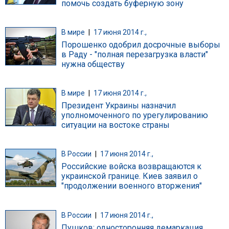
помочь создать буферную зону
В мире
|
17 июня 2014 г.,
Порошенко одобрил досрочные выборы
в Раду - "полная перезагрузка власти"
нужна обществу
В мире
|
17 июня 2014 г.,
Президент Украины назначил
уполномоченного по урегулированию
ситуации на востоке страны
В России
|
17 июня 2014 г.,
Российские войска возвращаются к
украинской границе. Киев заявил о
"продолжении военного вторжения"
В России
|
17 июня 2014 г.,
Пушков: односторонняя демаркация