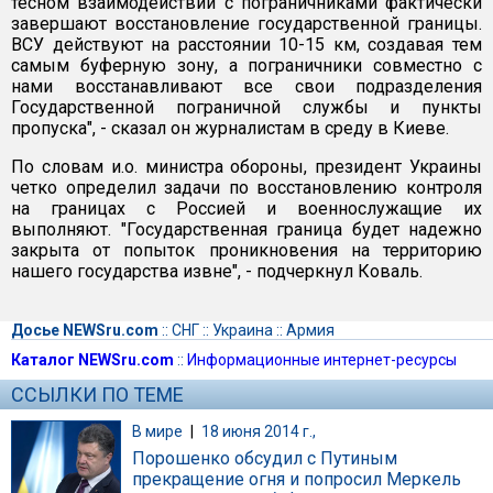
тесном взаимодействии с пограничниками фактически
завершают восстановление государственной границы.
ВСУ действуют на расстоянии 10-15 км, создавая тем
самым буферную зону, а пограничники совместно с
нами восстанавливают все свои подразделения
Государственной пограничной службы и пункты
пропуска", - сказал он журналистам в среду в Киеве.
По словам и.о. министра обороны, президент Украины
четко определил задачи по восстановлению контроля
на границах с Россией и военнослужащие их
выполняют. "Государственная граница будет надежно
закрыта от попыток проникновения на территорию
нашего государства извне", - подчеркнул Коваль.
Досье NEWSru.com
::
СНГ
::
Украина
::
Армия
Каталог NEWSru.com
::
Информационные интернет-ресурсы
ССЫЛКИ ПО ТЕМЕ
В мире
|
18 июня 2014 г.,
Порошенко обсудил с Путиным
прекращение огня и попросил Меркель