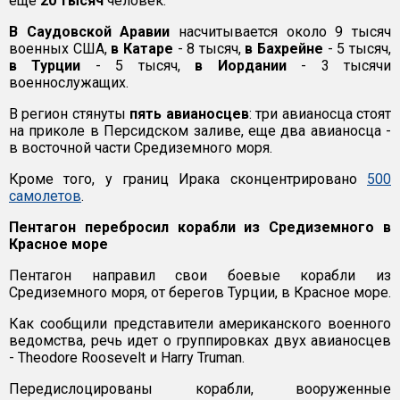
еще
20 тысяч
человек.
В Саудовской Аравии
насчитывается около 9 тысяч
военных США,
в Катаре
- 8 тысяч,
в Бахрейне
- 5 тысяч,
в Турции
- 5 тысяч,
в Иордании
- 3 тысячи
военнослужащих.
В регион стянуты
пять авианосцев
: три авианосца стоят
на приколе в Персидском заливе, еще два авианосца -
в восточной части Средиземного моря.
Кроме того, у границ Ирака сконцентрировано
500
самолетов
.
Пентагон перебросил корабли из Средиземного в
Красное море
Пентагон направил свои боевые корабли из
Средиземного моря, от берегов Турции, в Красное море.
Как сообщили представители американского военного
ведомства, речь идет о группировках двух авианосцев
- Theodore Roosevelt и Harry Truman.
Передислоцированы корабли, вооруженные