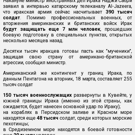
Накануне министр иностранных дел Ирака Наджи Сабри
заявил в интервью катарскому телеканалу Al-Jazeеra,
что иракская армия сейчас насчитывает
390 тысяч
солдат
. Помимо профессиональных военных, от
вторжения американских и британских войск Ирак
будут защищать еще 7 млн человек
, прошедших
боевую подготовку в специальных пунктах, открытых
несколько месяцев назад.
Десятки тысяч иракцев готовы пасть как "мученики",
защищая свою страну от американо-британской
агрессии, сообщил министр.
Американский же контингент у границ Ирака, по
данным Пентагона на вторник, 18 марта, составляет 255
тысяч солдат
150 тысяч военнослужащих
развернуты в Кувейте, у
южной границы Ирака (именно из этой страны, как
ожидается, будет нанесен основной удар по Ираку);
на кораблях в Персидском заливе и Красном море
находятся еще
48 тысяч
солдат, среди которых морские
пехотинцы;
в Средиземном море находятся в боевой готовности