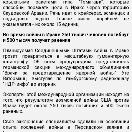
крылатыми ракетами типа "Томагавк", которые
способны поражать цели в Ираке через территорию
Саудовской Аравии. Речь идет о крейсерах, эсминцах и
подводных лодках. Точное число кораблей не
указывается - их около 15 единиц.
Во время войны в Ираке 250 тысяч человек погибнут
и 500 тысяч получат ранения
Планируемая Соединенными Штатами война в Ираке
грозит превратиться в масштабную гуманитарную
катастрофу. Об этом предупредила представитель
германской секции международного объединения
"Врачи за предотвращение ядерной войны" Уте
Ватерманн, выступая по гамбургскому радиоканалу
"НДР-инфо" во вторник.
Эксперты этой международной организации исходят из
того, что результатом возможной войны США против
Ирака будет около 250 тысяч погибших и 500 тысяч
раненых.
Cвое заключение специалисты сделали на основании
опыта последней войны в Персидском заливе и