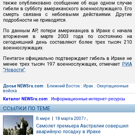
также опубликовано сообщение об еще одном случае
гибели в субботу американского военнослужащего. Его
смерть связана с небоевыми действиями. Другие
подробности не приводятся.
По данным AP, потери американцев в Ираке с начала
вторжения в марте 2003 года по состоянию на
сегодняшний день составляют более трех тысяч 210
военнослужащих.
Пентагон официально подтверждает гибель в Ираке не
менее трех тысяч 197 военнослужащих, отмечает
РИА
"Новости"
.
Досье NEWSru.com
::
Ближний Восток
::
Ирак
::
Оккупационные
войска
Каталог NEWSru.com
::
Информационные интернет-ресурсы
ССЫЛКИ ПО ТЕМЕ
В мире
|
18 марта 2007 г.,
Самолет премьера Австралии совершил
аварийную посадку в Ираке