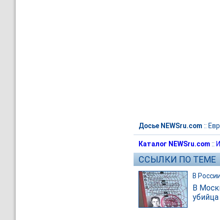
Досье NEWSru.com
::
Евр
Каталог NEWSru.com
::
И
ССЫЛКИ ПО ТЕМЕ
В Росси
В Моск
убийца