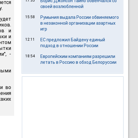
17:35
Борис Джонсон тайно обвенчался со
ется
своей возлюбленной
у.
15:58
Румыния выдала России обвиняемого
будет
в незаконной организации азартных
ков.
игр
ов и
вки и
12:11
ЕС предложил Байдену единый
нтом
подход в отношении России
ытки
и", -
18:54
Европейским компаниям разрешили
летать в Россию в обход Белоруссии
ными
ки во
дения
аких