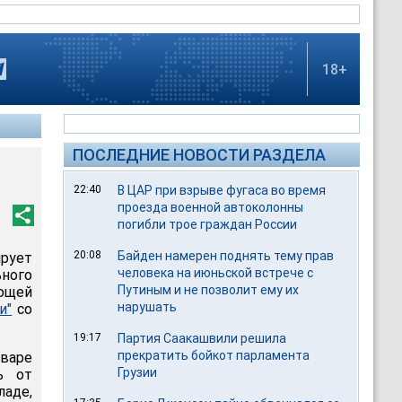
18+
ПОСЛЕДНИЕ НОВОСТИ РАЗДЕЛА
22:40
В ЦАР при взрыве фугаса во время
проезда военной автоколонны
погибли трое граждан России
20:08
Байден намерен поднять тему прав
рует
человека на июньской встрече с
ьного
Путиным и не позволит ему их
ющей
нарушать
и"
со
19:17
Партия Саакашвили решила
прекратить бойкот парламента
нваре
Грузии
ь от
ладе,