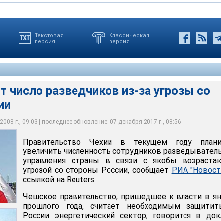
Текстовая
Классическая
версия
версия
т число разведчиков из-за угрозы со
тво, пришедшее к власти в январе прошлого года, считает
ии
ть от России энергетический сектор, говорится в докладе,
яжение агентства. РФ является главным поставщиком
МИД РФ Сергей Лавров, утверждения об энергетическом
ло разведчиков из-за угрозы со стороны России
эту страну
 России не имеют под собой никаких оснований
008 г., 09:03 | последнее обновление: 07 декабря 2017 г., 08:56
Правительство Чехии в текущем году плани
увеличить численность сотрудников разведывател
управления страны в связи с якобы возраста
угрозой со стороны России, сообщает
РИА "Новост
ссылкой на Reuters.
Чешское правительство, пришедшее к власти в я
прошлого года, считает необходимым защитит
России энергетический сектор, говорится в док