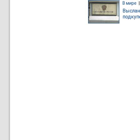
В мире
Выслан
подкуп