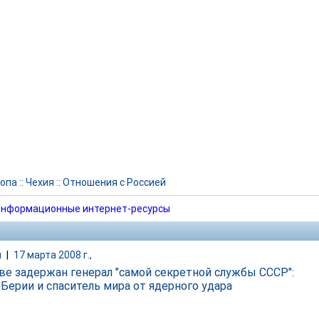
опа
::
Чехия
::
Отношения с Россией
нформационные интернет-ресурсы
и
|
17 марта 2008 г.,
ве задержан генерал "самой секретной службы СССР":
 Берии и спаситель мира от ядерного удара