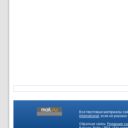
Все текстовые материалы са
International
, если не указано
Обратная связь:
Редакция са
Версии:
Palm / PDA
/
Без карт