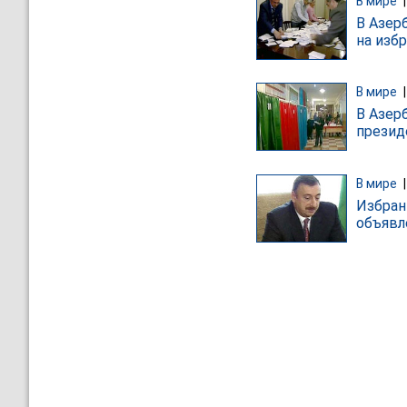
В мире
В Азер
на изб
В мире
В Азер
презид
В мире
Избран
объявл