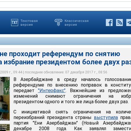
Текстовая
Классическая
версия
версия
не проходит референдум по снятию
а избрание президентом более двух ра
реду началось голосование на референдуме по внесению
а президентом Азербайджана на второй пятилетний срок был
 изменения получат поддержку населения страны, действующий
уцию
ев
возможность остаться у власти после 2013 года
009 г., 09:44 | последнее обновление: 07 декабря 2017 г., 08:56
В Азербайджане в среду началось голосовани
референдуме по внесению поправок в конститу
передает
"Интерфакс"
. Важнейшие из предложе
изменений снимают ограничения на избр
президентом одного и того же лица более двух раз.
С инициативой снять ограничения на количе
переизбраний президента страны
выступила
прав
партия "Ени Азербайджан" (Новый Азербайджа
декабре 2008 года. Как заявлял замести