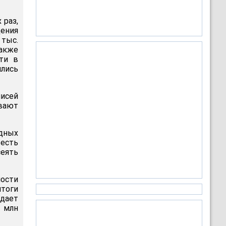
 раз,
дения
 тыс.
также
ти в
лись
писей
евают
дных
есть
сеять
ости
итоги
едает
2 млн