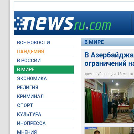
В МИРЕ
ВСЕ НОВОСТИ
ПАНДЕМИЯ
В Азербайджа
В РОССИИ
ограничений н
В Азербайджане в с
В октябре 2008 год
Если предложенные
В МИРЕ
поправок в констит
избран Ильхам Али
президент получит 
время публикации: 18 марта 2
ЭКОНОМИКА
RTV International
Euronews
Reuters
РЕЛИГИЯ
КРИМИНАЛ
СПОРТ
КУЛЬТУРА
ИНОПРЕССА
МНЕНИЯ