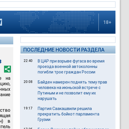
18+
ПОСЛЕДНИЕ НОВОСТИ РАЗДЕЛА
з
22:40
В ЦАР при взрыве фугаса во время
проезда военной автоколонны
погибли трое граждан России
е на
20:08
Байден намерен поднять тему прав
цию,
человека на июньской встрече с
нных
Путиным и не позволит ему их
ание
нарушать
19:17
Партия Саакашвили решила
ство
прекратить бойкот парламента
ящая
Грузии
н) в
тель