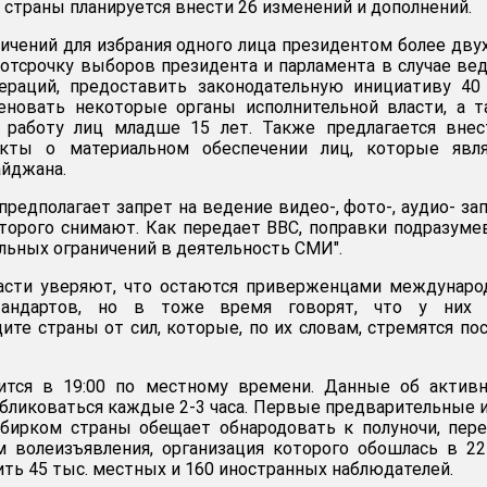
 страны планируется внести 26 изменений и дополнений.
ичений для избрания одного лица президентом более двух
 отсрочку выборов президента и парламента в случае ве
ераций, предоставить законодательную инициативу 40
меновать некоторые органы исполнительной власти, а 
 работу лиц младше 15 лет. Также предлагается внес
нкты о материальном обеспечении лиц, которые явля
йджана.
редполагает запрет на ведение видео-, фото-, аудио- за
оторого снимают. Как передает BBC, поправки подразум
льных ограничений в деятельность СМИ".
асти уверяют, что остаются приверженцами междунаро
тандартов, но в тоже время говорят, что у них 
ите страны от сил, которые, по их словам, стремятся по
ится в 19:00 по местному времени. Данные об активн
убликоваться каждые 2-3 часа. Первые предварительные 
збирком страны обещает обнародовать к полуночи, пер
м волеизъявления, организация которого обошлась в 2
ить 45 тыс. местных и 160 иностранных наблюдателей.