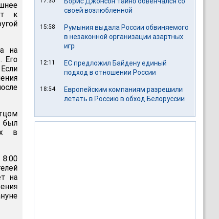
17:35
Борис Джонсон тайно обвенчался со
шнее
своей возлюбленной
ит к
ругой
15:58
Румыния выдала России обвиняемого
в незаконной организации азартных
игр
а на
. Его
12:11
ЕС предложил Байдену единый
Если
подход в отношении России
ления
после
18:54
Европейским компаниям разрешили
летать в Россию в обход Белоруссии
отцом
т был
ых в
 8:00
телей
ет на
ения
нуне