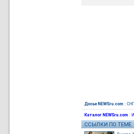
Досье NEWSru.com
::
СН
Каталог NEWSru.com
::
И
ССЫЛКИ ПО ТЕМЕ