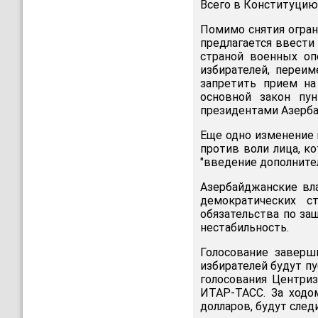
Всего в Конституцию
Помимо снятия огран
предлагается ввести
страной военных оп
избирателей, переи
запретить прием на
основной закон пу
президентами Азерба
Еще одно изменение п
против воли лица, к
"введение дополните
Азербайджанские вл
демократических с
обязательства по защ
нестабильность.
Голосование заверш
избирателей будут п
голосования Центри
ИТАР-ТАСС. За ходо
долларов, будут след