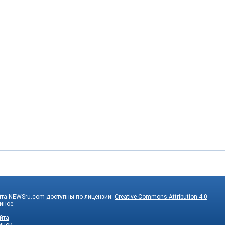
йта NEWSru.com доступны по лицензии:
Creative Commons Attribution 4.0
 иное.
йта
инок