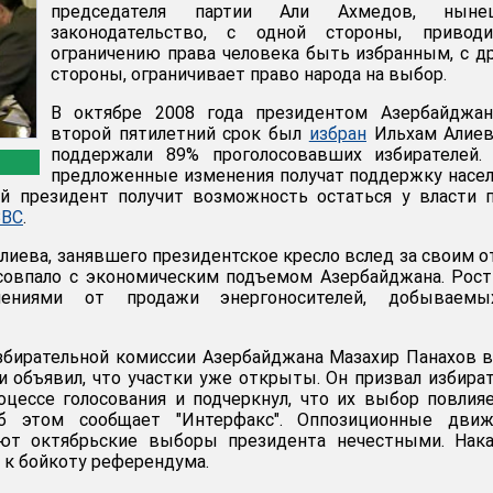
председателя партии Али Ахмедов, ныне
законодательство, с одной стороны, привод
ограничению права человека быть избранным, с д
стороны, ограничивает право народа на выбор.
В октябре 2008 года президентом Азербайджан
второй пятилетний срок был
избран
Ильхам Алиев
поддержали 89% проголосовавших избирателей. 
предложенные изменения получат поддержку насе
й президент получит возможность остаться у власти 
BBC
.
лиева, занявшего президентское кресло вслед за своим 
совпало с экономическим подъемом Азербайджана. Рос
плениями от продажи энергоносителей, добываем
збирательной комиссии Азербайджана Мазахир Панахов в
 объявил, что участки уже открыты. Он призвал избира
цессе голосования и подчеркнул, что их выбор повлия
б этом сообщает "Интерфакс". Оппозиционные движ
ют октябрьские выборы президента нечестными. Нака
 к бойкоту референдума.