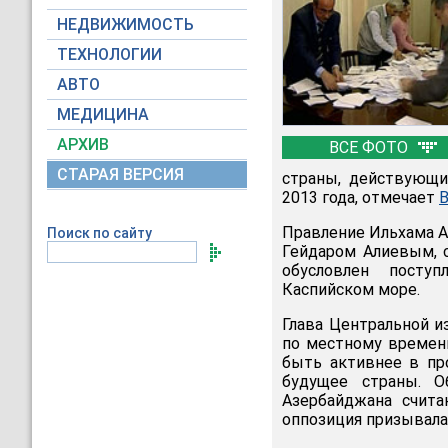
НЕДВИЖИМОСТЬ
ТЕХНОЛОГИИ
АВТО
МЕДИЦИНА
АРХИВ
ВСЕ ФОТО
СТАРАЯ ВЕРСИЯ
страны, действующи
2013 года, отмечает
Правление Ильхама А
Поиск по сайту
Гейдаром Алиевым, 
обусловлен посту
Каспийском море.
Глава Центральной и
по местному времени
быть активнее в про
будущее страны. О
Азербайджана счита
оппозиция призывала