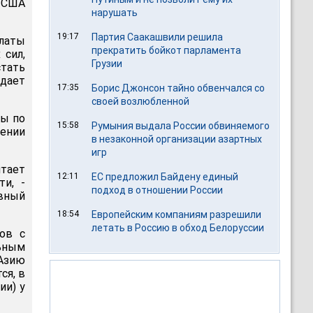
 США
нарушать
19:17
Партия Саакашвили решила
латы
прекратить бойкот парламента
 сил,
Грузии
стать
едает
17:35
Борис Джонсон тайно обвенчался со
своей возлюбленной
ды по
15:58
Румыния выдала России обвиняемого
ении
в незаконной организации азартных
игр
итает
12:11
ЕС предложил Байдену единый
и, -
подход в отношении России
вный
18:54
Европейским компаниям разрешили
летать в Россию в обход Белоруссии
ров с
ьным
 Азию
ся, в
ии) у