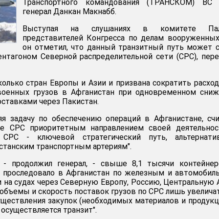
Транспортного командования (ТРАНСКОМ) ВС
генерал Данкан Макнабб.
Выступая на слушаниях в комитете Па
представителей Конгресса по делам вооруженных
он отметил, что данный транзитный путь может 
нтагоном Северной распределительной сети (СРС), пер
олько стран Европы и Азии и призвана сократить расхо
военных грузов в Афганистан при одновременном сниж
поставками через Пакистан.
я задачу по обеспечению операций в Афганистане, сч
е СРС приоритетным направлением своей деятельност
 СРС - ключевой стратегический путь, альтернати
танским транспортным артериям".
, - продолжил генерал, - свыше 8,1 тысячи контейне
 проследовало в Афганистан по железным и автомобил
 и на судах через Северную Европу, Россию, Центральную
у объемы и скорость поставок грузов по СРС лишь увеличат
существления закупок (необходимых материалов и продукц
 осуществляется транзит".