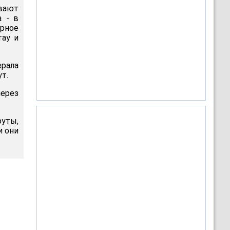
ывают
а - в
ерное
тау и
ерала
т.
ерез
руты,
и они