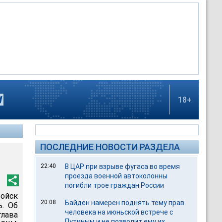
18+
ПОСЛЕДНИЕ НОВОСТИ РАЗДЕЛА
22:40
В ЦАР при взрыве фугаса во время
проезда военной автоколонны
погибли трое граждан России
войск
20:08
Байден намерен поднять тему прав
ь. Об
человека на июньской встрече с
лава
Путиным и не позволит ему их