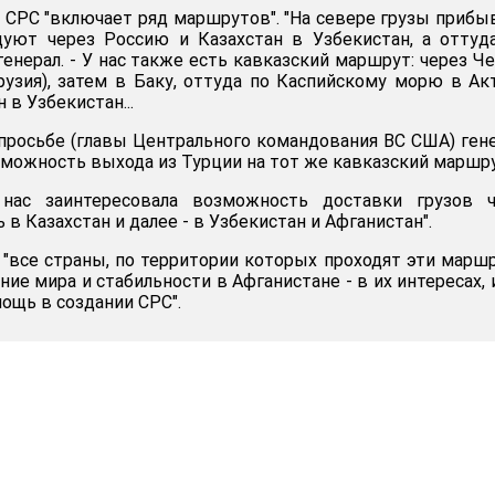
, СРС "включает ряд маршрутов". "На севере грузы приб
дуют через Россию и Казахстан в Узбекистан, а оттуд
 генерал. - У нас также есть кавказский маршрут: через Ч
рузия), затем в Баку, оттуда по Каспийскому морю в Ак
 в Узбекистан...
 просьбе (главы Центрального командования ВС США) ген
зможность выхода из Турции на тот же кавказский маршру
нас заинтересовала возможность доставки грузов ч
 в Казахстан и далее - в Узбекистан и Афганистан".
 "все страны, по территории которых проходят эти марш
ние мира и стабильности в Афганистане - в их интересах, 
ощь в создании СРС".