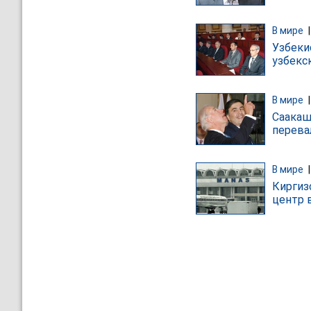
В мире
Узбеки
узбекс
В мире
Саакаш
перева
В мире
Киргиз
центр 