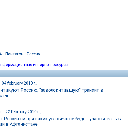
А
::
Пентагон
::
Россия
нформационные интернет-ресурсы
|
04 february 2010 г.,
итикуют Россию, "заволокитившую" транзит в
стан
и
|
22 february 2010 г.,
: Россия ни при каких условиях не будет участвовать в
ии в Афганистане