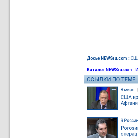
Досье NEWSru.com
::
СШ
Каталог NEWSru.com
::
И
ССЫЛКИ ПО ТЕМЕ
В мире
США кр
Афгани
В Росси
Рогозин
операц