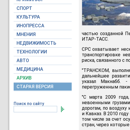
СПОРТ
КУЛЬТУРА
ИНОПРЕССА
частью созданной Пе
МНЕНИЯ
ИТАР-ТАСС.
НЕДВИЖИМОСТЬ
СРС охватывает неск
ТЕХНОЛОГИИ
транспортировке не
риска, связанного с 
АВТО
МЕДИЦИНА
"ТРАНСКОМ, выполня
дальнейшее развити
АРХИВ
указал Макнабб. -
СТАРАЯ ВЕРСИЯ
перегруженным пакис
"С марта 2009 года
невоенными грузами
Поиск по сайту
дорогам, по воздуху
и Кавказ. В 2010 год
том числе за счет о
стран, через которые