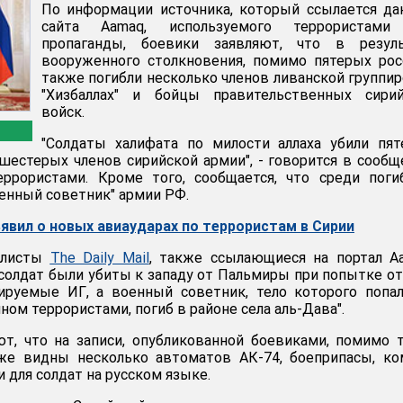
По информации источника, который ссылается д
сайта Aamaq, используемого террористами
пропаганды, боевики заявляют, что в резуль
вооруженного столкновения, помимо пятерых рос
также погибли несколько членов ливанской группи
"Хизбаллах" и бойцы правительственных сирий
войск.
"Солдаты халифата по милости аллаха убили пя
 шестерых членов сирийской армии", - говорится в сообщ
еррористами. Кроме того, сообщается, что среди пог
оенный советник" армии РФ.
явил о новых авиаударах по террористам в Сирии
алисты
The Daily Mail
, также ссылающиеся на портал A
 солдат были убиты к западу от Пальмиры при попытке о
лируемые ИГ, а военный советник, тело которого попа
ном террористами, погиб в районе села аль-Дава".
т, что на записи, опубликованной боевиками, помимо 
же видны несколько автоматов АК-74, боеприпасы, ко
 для солдат на русском языке.