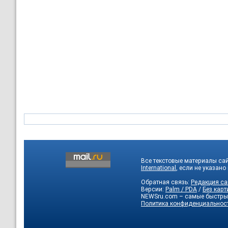
Все текстовые материалы са
International
, если не указано
Обратная связь:
Редакция са
Версии:
Palm / PDA
/
Без карт
NEWSru.com – самые быстры
Политика конфиденциальнос