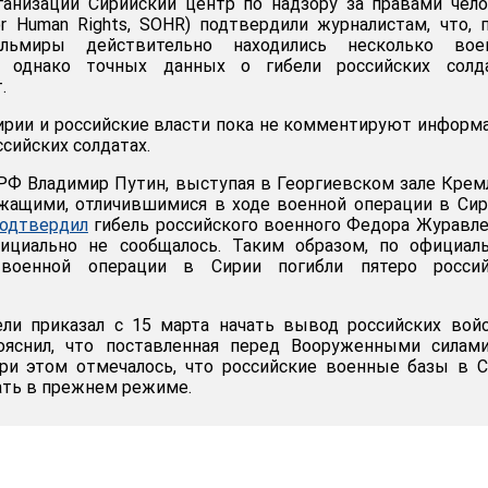
ганизации Сирийский центр по надзору за правами чел
for Human Rights, SOHR) подтвердили журналистам, что, 
льмиры действительно находились несколько вое
 однако точных данных о гибели российских солд
.
ирии и российские власти пока не комментируют инфор
сийских солдатах.
РФ Владимир Путин, выступая в Георгиевском зале Крем
жащими, отличившимися в ходе военной операции в Сир
одтвердил
гибель российского военного Федора Журавле
ициально не сообщалось. Таким образом, по официал
военной операции в Сирии погибли пятеро россий
ели приказал с 15 марта начать вывод российских вой
ояснил, что поставленная перед Вооруженными силам
При этом отмечалось, что российские военные базы в 
ать в прежнем режиме.