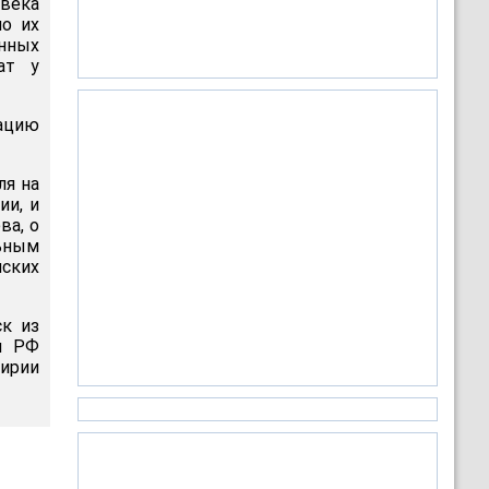
овека
по их
нных
ат у
мацию
ля на
ии, и
ва, о
ьным
ских
ск из
и РФ
Сирии