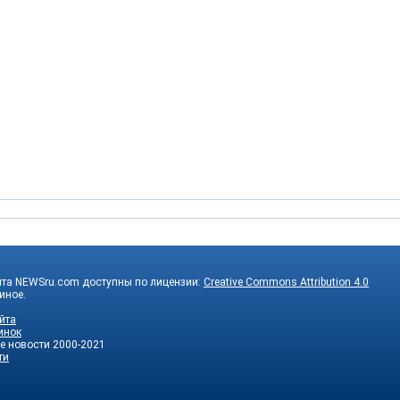
йта NEWSru.com доступны по лицензии:
Creative Commons Attribution 4.0
 иное.
йта
инок
е новости
2000-2021
ти