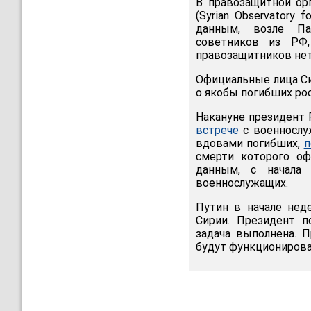
В правозащитной ор
(Syrian Observatory 
данным, возле Па
советников из РФ,
правозащитников нет
Официальные лица С
о якобы погибших рос
Накануне президент 
встрече
с военнослу
вдовами погибших,
п
смерти которого оф
данным, с начала 
военнослужащих.
Путин в начале нед
Сирии. Президент п
задача выполнена. 
будут функциониров