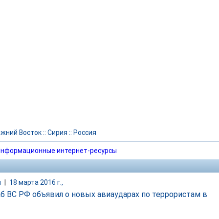
жний Восток
::
Сирия
::
Россия
нформационные интернет-ресурсы
и
|
18 марта 2016 г.,
б ВС РФ объявил о новых авиаударах по террористам в