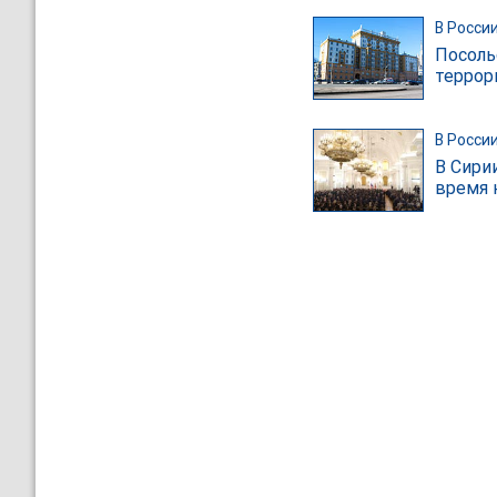
В Росси
Посоль
террор
В Росси
В Сири
время 