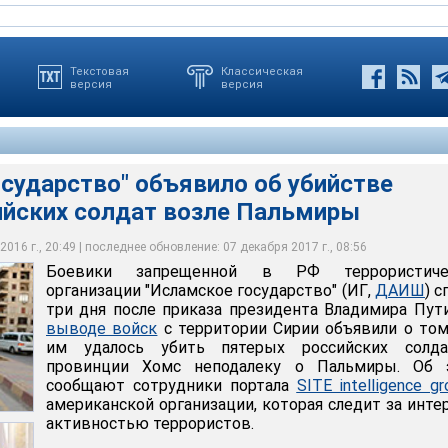
Текстовая
Классическая
версия
версия
сударство" объявило об убийстве
й в РФ террористической организации "Исламское государство"
ийских солдат возле Пальмиры
три дня после приказа президента Владимира Путина о выводе
 РФ Владимир Путин, выступая в Георгиевском зале Кремля на
Сирии объявили о том, что им удалось убить пятерых российских
ужащими, отличившимися в ходе военной операции в Сирии, и
подтвердил гибель российского военного Федора Журавлева
азал с 15 марта начать вывод российских войск из Сирии
016 г., 20:49 | последнее обновление: 07 декабря 2017 г., 08:56
Боевики запрещенной в РФ террористиче
идента России
идента России
организации "Исламское государство" (ИГ,
ДАИШ
) с
три дня после приказа президента Владимира Пут
выводе войск
с территории Сирии объявили о том
им удалось убить пятерых российских солд
провинции Хомс неподалеку о Пальмиры. Об 
сообщают сотрудники портала
SITE intelligence gr
американской организации, которая следит за инте
активностью террористов.