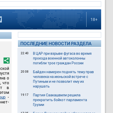
18+
ПОСЛЕДНИЕ НОВОСТИ РАЗДЕЛА
22:40
В ЦАР при взрыве фугаса во время
проезда военной автоколонны
погибли трое граждан России
ской
20:08
Байден намерен поднять тему прав
пустя
человека на июньской встрече с
ина о
Путиным и не позволит ему их
, что
нарушать
ат в
этом
19:17
Партия Саакашвили решила
oup
-
прекратить бойкот парламента
рнет-
Грузии