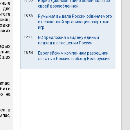
17:35
Борис Джонсон тайно обвенчался со
анные
своей возлюбленной
 для
тате
15:58
Румыния выдала России обвиняемого
сиян,
в незаконной организации азартных
ровки
игр
ских
12:11
ЕС предложил Байдену единый
подход в отношении России
терых
ении,
18:54
Европейским компаниям разрешили
ибших
летать в Россию в обход Белоруссии
amaq,
тбить
ло на
тел в
мпас,