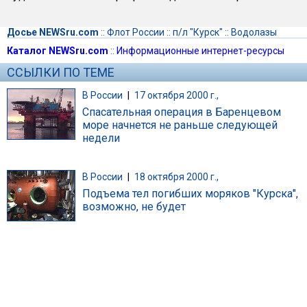
Досье NEWSru.com
::
Флот России
::
п/л "Курск"
::
Водолазы
Каталог NEWSru.com
::
Информационные интернет-ресурсы
ССЫЛКИ ПО ТЕМЕ
В России
|
17 октября 2000 г.,
Спасательная операция в Баренцевом
море начнется не раньше следующей
недели
В России
|
18 октября 2000 г.,
Подъема тел погибших моряков "Курска",
возможно, не будет