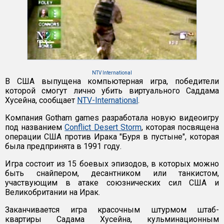
NTV International
В США выпущена компьютерная игра, победители
которой смогут лично убить виртуального Саддама
Хусейна, сообщает
NTV-International
.
Компания Gotham games разработала новую видеоигру
под названием
Conflict Desert Storm
, которая посвящена
операции США против Ирака "Буря в пустыне", которая
была предпринята в 1991 году.
Игра состоит из 15 боевых эпизодов, в которых можно
быть снайпером, десантником или танкистом,
участвующим в атаке союзнических сил США и
Великобритании на Ирак.
Заканчивается игра красочным штурмом штаб-
квартиры Садама Хусейна, кульминационным