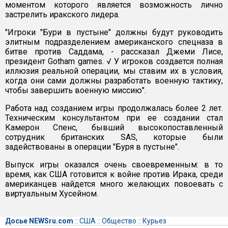
моментом которого является возможность лично
застрелить иракского лидера.
"Игроки "Бури в пустыне" должны будут руководить
элитным подразделением американского спецназа в
битве против Саддама, - рассказал Джеми Лисе,
президент Gotham games. √ У игроков создается полная
иллюзия реальной операции, мы ставим их в условия,
когда они сами должны разработать военную тактику,
чтобы завершить военную миссию".
Работа над созданием игры продолжалась более 2 лет.
Техническим консультантом при ее создании стал
Камерон Спенс, бывший высокопоставленный
сотрудник британских SAS, которые были
задействованы в операции "Буря в пустыне".
Выпуск игры оказался очень своевременным: в то
время, как США готовится к войне против Ирака, среди
американцев найдется много желающих повоевать с
виртуальным Хусейном.
Досье NEWSru.com
::
США
::
Общество
::
Курьез