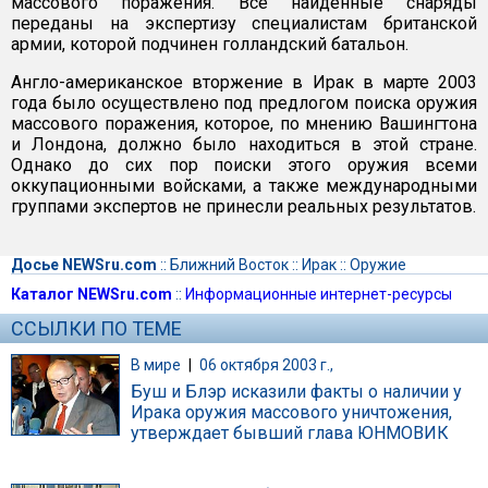
массового поражения. Все найденные снаряды
переданы на экспертизу специалистам британской
армии, которой подчинен голландский батальон.
Англо-американское вторжение в Ирак в марте 2003
года было осуществлено под предлогом поиска оружия
массового поражения, которое, по мнению Вашингтона
и Лондона, должно было находиться в этой стране.
Однако до сих пор поиски этого оружия всеми
оккупационными войсками, а также международными
группами экспертов не принесли реальных результатов.
Досье NEWSru.com
::
Ближний Восток
::
Ирак
::
Оружие
Каталог NEWSru.com
::
Информационные интернет-ресурсы
ССЫЛКИ ПО ТЕМЕ
В мире
|
06 октября 2003 г.,
Буш и Блэр исказили факты о наличии у
Ирака оружия массового уничтожения,
утверждает бывший глава ЮНМОВИК