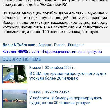
эвакуации людей с "Ас-Саляма-95".
Во время эвакуации погибли двое египтян - мужчина и
женщина, и еще группа людей получила ранения.
Вскоре после эвакуации пассажирское судно, на борту
которого находились 1343 египетских и 4 палестинских
паломников, а также 120 членов экипажа, затонуло.
Досье NEWSru.com
::
Африка
::
Египет
::
Инцидент
Каталог NEWSru.com
::
Информационные интернет-ресурсы
ССЫЛКИ ПО ТЕМЕ
В мире
|
03 октября 2005 г.,
В США при крушении прогулочного судна
утонули более 20 человек
В мире
|
05 июля 2005 г.,
У побережья Камеруна перевернулось
судно, около 30 человек утонули